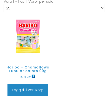
Vara
1 - 1
av
1
. Varor per sida
Haribo – Chamallows
Tubular colors 90g
15.95
kr
Lägg till i varukorg