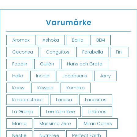
Varumärke
Aromax
Ashoka
Balila
BEM
Ceconsa
Conguitos
Farabella
Fini
Foodin
Gullón
Hans och Greta
Hello
Incola
Jacobsens
Jerry
Kaew
Kewpie
Komeko
Korean street
Lacasa
Lacasitos
La Granja
Lee Kum Kee
Lindroos
Mama
Massimo Zero
Miran Cones
Nestlé
NutriFree
Perfect Earth