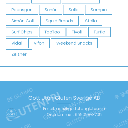
Poensgen
Schär
Sella
Sempio
Simón Coll
Squid Brands
Stella
Surf Chips
TaoTao
Tivoli
Turtle
Vidal
Vifon
Weekend Snacks
Zeisner
Gott Utan Gluten Sverige AB
Email: ann@gottutangluten.nu
Org.nummer: 559098-3705