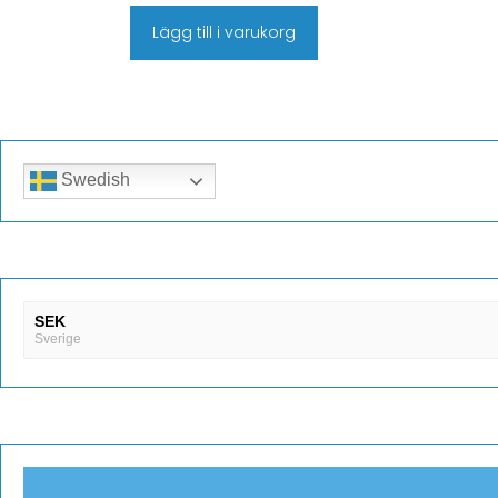
Lägg till i varukorg
Swedish
SEK
Sverige
DKK
Danmark
EUR
Finland