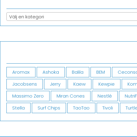
Välj en kategori
Aromax
Ashoka
Balila
BEM
Cecons
Jacobsens
Jerry
Kaew
Kewpie
Kom
Massimo Zero
Miran Cones
Nestlé
Nutri
Stella
Surf Chips
TaoTao
Tivoli
Turtl