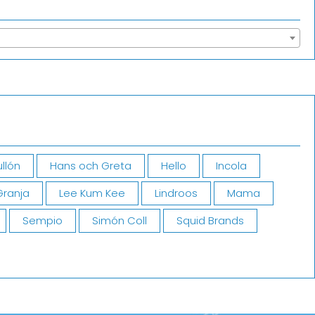
llón
Hans och Greta
Hello
Incola
Granja
Lee Kum Kee
Lindroos
Mama
Sempio
Simón Coll
Squid Brands