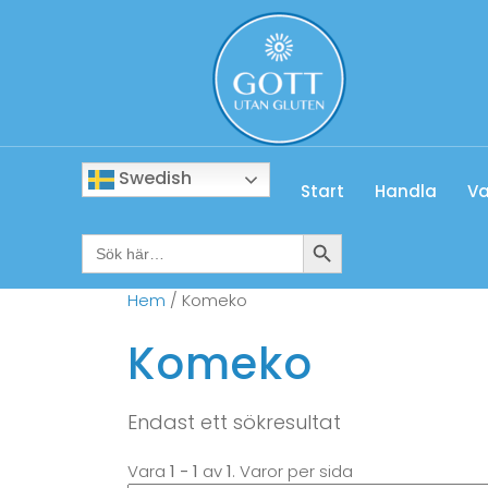
Swedish
Start
Handla
Va
Sökknapp
Sök
efter:
Hem
/ Komeko
Komeko
Endast ett sökresultat
Vara
1 - 1
av
1
. Varor per sida