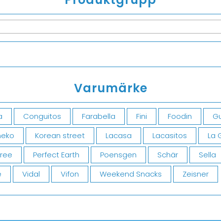
Varumärke
a
Conguitos
Farabella
Fini
Foodin
Gu
eko
Korean street
Lacasa
Lacasitos
La 
Free
Perfect Earth
Poensgen
Schär
Sella
e
Vidal
Vifon
Weekend Snacks
Zeisner