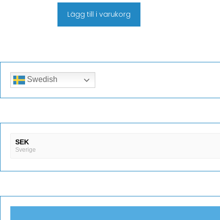
Lägg till i varukorg
Swedish
SEK
Sverige
DKK
Danmark
EUR
Finland