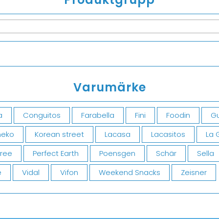
Varumärke
a
Conguitos
Farabella
Fini
Foodin
Gu
eko
Korean street
Lacasa
Lacasitos
La 
Free
Perfect Earth
Poensgen
Schär
Sella
e
Vidal
Vifon
Weekend Snacks
Zeisner