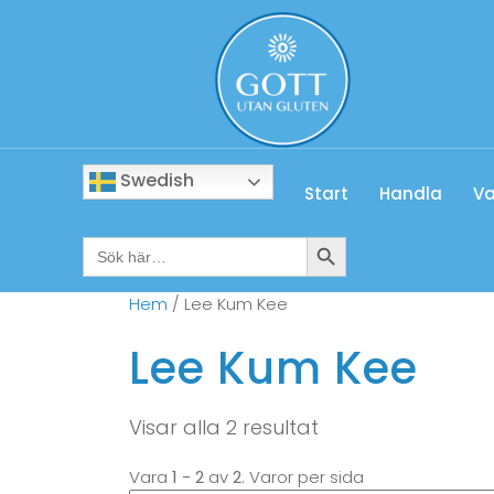
Swedish
Start
Handla
Va
Sökknapp
Sök
efter:
Hem
/ Lee Kum Kee
Lee Kum Kee
Visar alla 2 resultat
Vara
1 - 2
av
2
. Varor per sida