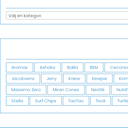
Välj en kategori
Aromax
Ashoka
Balila
BEM
Cecons
Jacobsens
Jerry
Kaew
Kewpie
Kom
Massimo Zero
Miran Cones
Nestlé
Nutri
Stella
Surf Chips
TaoTao
Tivoli
Turtl