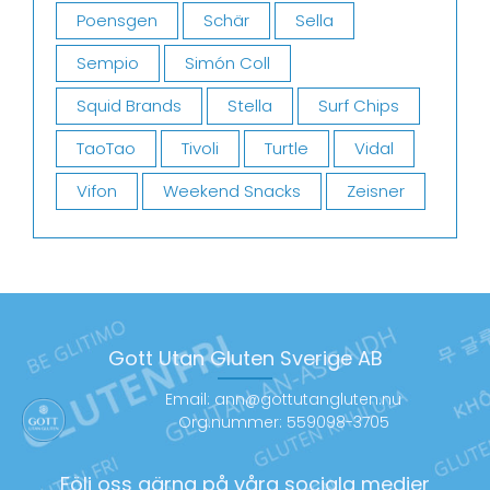
Poensgen
Schär
Sella
Sempio
Simón Coll
Squid Brands
Stella
Surf Chips
TaoTao
Tivoli
Turtle
Vidal
Vifon
Weekend Snacks
Zeisner
Gott Utan Gluten Sverige AB
Email: ann@gottutangluten.nu
Org.nummer: 559098-3705
Följ oss gärna på våra sociala medier