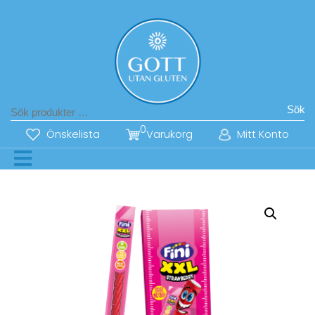
Sök
0
Önskelista
Varukorg
Mitt Konto