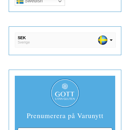
Swedish
SEK
Sverige
DKK
Danmark
EUR
Finland
Prenumerera på Varunytt