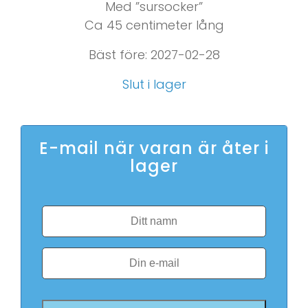
Med ”sursocker”
Ca 45 centimeter lång
Bäst före: 2027-02-28
Slut i lager
E-mail när varan är åter i
lager