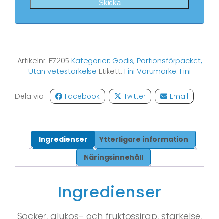
Skicka
Artikelnr:
F7205
Kategorier:
Godis
,
Portionsförpackat
,
Utan vetestärkelse
Etikett:
Fini
Varumärke:
Fini
Dela via:
Facebook
Twitter
Email
Ingredienser
Ytterligare information
Näringsinnehåll
Ingredienser
Socker, glukos- och fruktossirap, stärkelse,