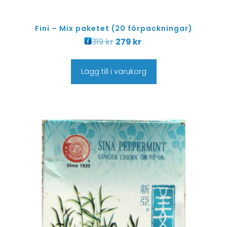
Fini – Mix paketet (20 förpackningar)
319
kr
279
kr
Lägg till i varukorg