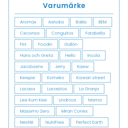
Varumärke
Aromax
Ashoka
Balila
BEM
Ceconsa
Conguitos
Farabella
Fini
Foodin
Gullón
Hans och Greta
Hello
Incola
Jacobsens
Jerry
Kaew
Kewpie
Komeko
Korean street
Lacasa
Lacasitos
La Granja
Lee Kum Kee
Lindroos
Mama
Massimo Zero
Miran Cones
Nestlé
NutriFree
Perfect Earth