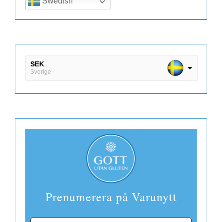
Swedish
SEK
Sverige
DKK
Danmark
EUR
Finland
Prenumerera på Varunytt