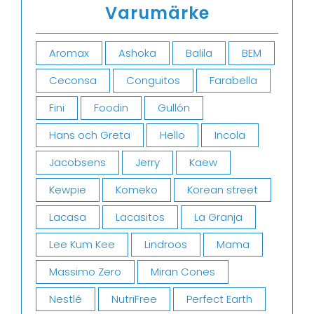
Varumärke
Aromax
Ashoka
Balila
BEM
Ceconsa
Conguitos
Farabella
Fini
Foodin
Gullón
Hans och Greta
Hello
Incola
Jacobsens
Jerry
Kaew
Kewpie
Komeko
Korean street
Lacasa
Lacasitos
La Granja
Lee Kum Kee
Lindroos
Mama
Massimo Zero
Miran Cones
Nestlé
NutriFree
Perfect Earth