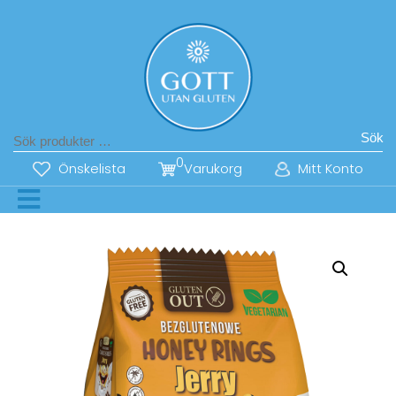
Sök
0
Önskelista
Varukorg
Mitt Konto