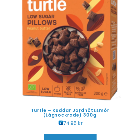
Turtle – Kuddar Jordnötssmör
(Lågsockrade) 300g
74.95
kr