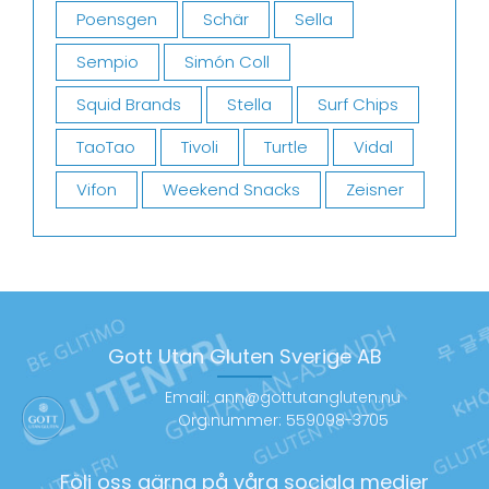
Poensgen
Schär
Sella
Sempio
Simón Coll
Squid Brands
Stella
Surf Chips
TaoTao
Tivoli
Turtle
Vidal
Vifon
Weekend Snacks
Zeisner
Gott Utan Gluten Sverige AB
Email: ann@gottutangluten.nu
Org.nummer: 559098-3705
Följ oss gärna på våra sociala medier