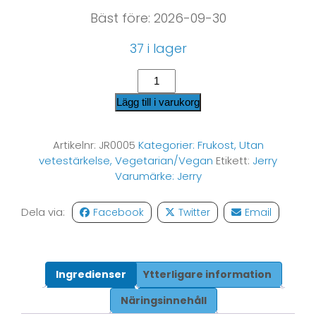
Bäst före: 2026-09-30
37 i lager
Lägg till i varukorg
Artikelnr:
JR0005
Kategorier:
Frukost
,
Utan
vetestärkelse
,
Vegetarian/Vegan
Etikett:
Jerry
Varumärke:
Jerry
Dela via:
Facebook
Twitter
Email
Ingredienser
Ytterligare information
Näringsinnehåll