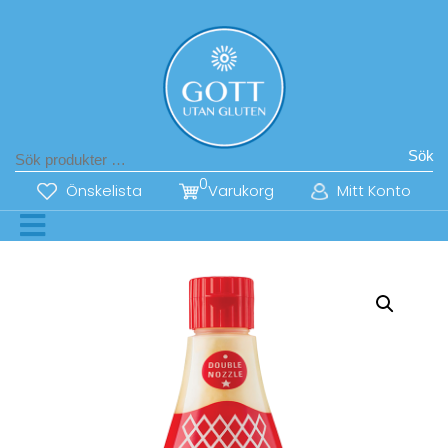
Sök
0
Önskelista
Varukorg
Mitt Konto