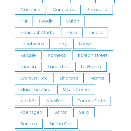
Ceconsa
Conguitos
Farabella
Fini
Foodin
Gullón
Hans och Greta
Hello
Incola
Jacobsens
Jerry
Kaew
Kewpie
Komeko
Korean street
Lacasa
Lacasitos
La Granja
Lee Kum Kee
Lindroos
Mama
Massimo Zero
Miran Cones
Nestlé
NutriFree
Perfect Earth
Poensgen
Schär
Sella
Sempio
Simón Coll