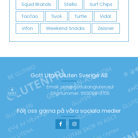
Squid Brands
Stella
Surf Chips
TaoTao
Tivoli
Turtle
Vidal
Vifon
Weekend Snacks
Zeisner
Gott Utan Gluten Sverige AB
Email: ann@gottutangluten.nu
Org.nummer: 559098-3705
Följ oss gärna på våra sociala medier