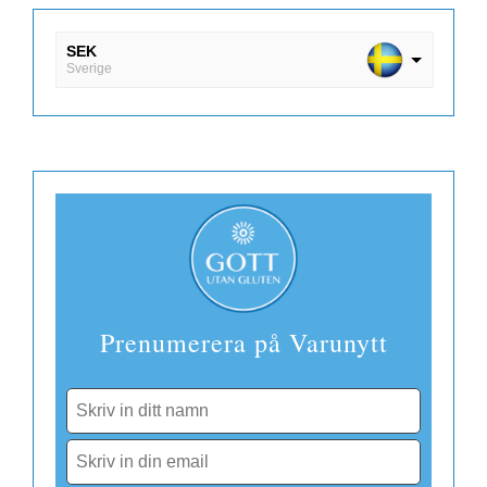
SEK
Sverige
DKK
Danmark
EUR
Finland
Prenumerera på Varunytt