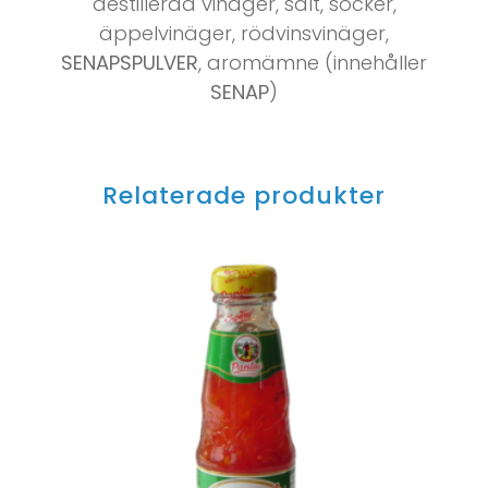
destillerad vinäger, salt, socker,
äppelvinäger, rödvinsvinäger,
SENAPSPULVER
, aromämne (innehåller
SENAP
)
Relaterade produkter