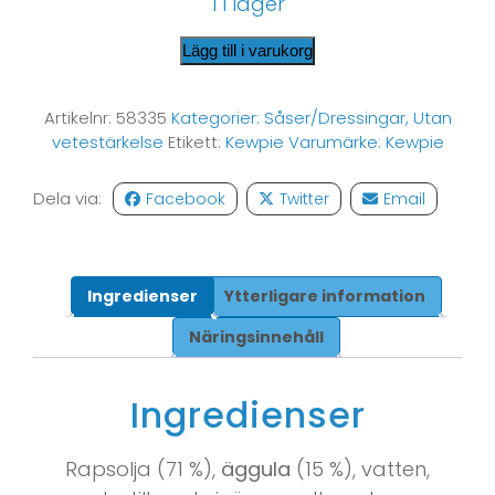
1 i lager
Lägg till i varukorg
Artikelnr:
58335
Kategorier:
Såser/Dressingar
,
Utan
vetestärkelse
Etikett:
Kewpie
Varumärke:
Kewpie
Dela via:
Facebook
Twitter
Email
Ingredienser
Ytterligare information
Näringsinnehåll
Ingredienser
Rapsolja (71 %),
äggula
(15 %), vatten,