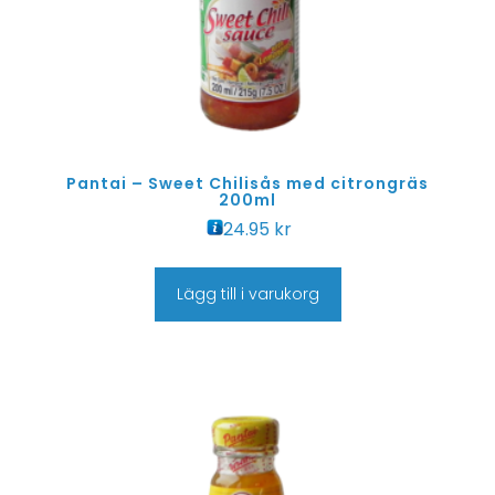
Pantai – Sweet Chilisås med citrongräs
200ml
24.95
kr
Lägg till i varukorg