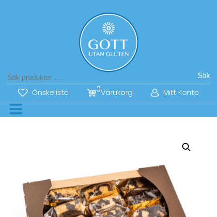
Sök
0
Önskelista
Varukorg
Mitt Konto