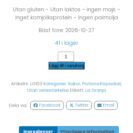
Utan gluten – Utan laktos – ingen majs –
Inget komjölksprotein – Ingen palmolja
Bäst före: 2026-10-27
41 i lager
Lägg till i varukorg
Artikelnr:
LG103
Kategorier:
Kakor
,
Portionsförpackat
,
Utan vetestärkelse
Etikett:
La Granja
Dela via:
Facebook
Twitter
Email
Ingredienser
Ytterligare information