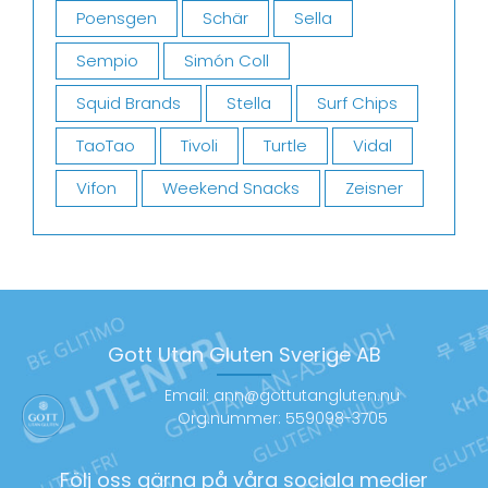
Poensgen
Schär
Sella
Sempio
Simón Coll
Squid Brands
Stella
Surf Chips
TaoTao
Tivoli
Turtle
Vidal
Vifon
Weekend Snacks
Zeisner
Gott Utan Gluten Sverige AB
Email: ann@gottutangluten.nu
Org.nummer: 559098-3705
Följ oss gärna på våra sociala medier