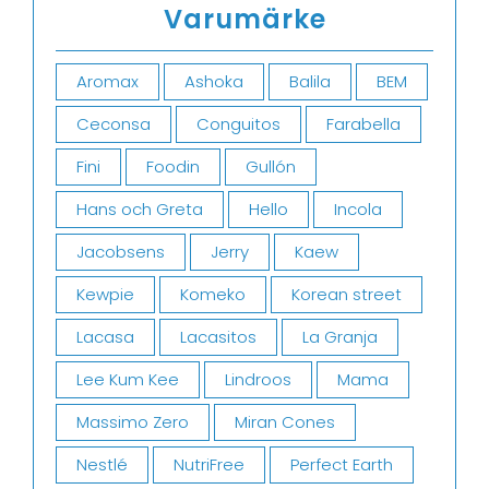
Varumärke
Aromax
Ashoka
Balila
BEM
Ceconsa
Conguitos
Farabella
Fini
Foodin
Gullón
Hans och Greta
Hello
Incola
Jacobsens
Jerry
Kaew
Kewpie
Komeko
Korean street
Lacasa
Lacasitos
La Granja
Lee Kum Kee
Lindroos
Mama
Massimo Zero
Miran Cones
Nestlé
NutriFree
Perfect Earth