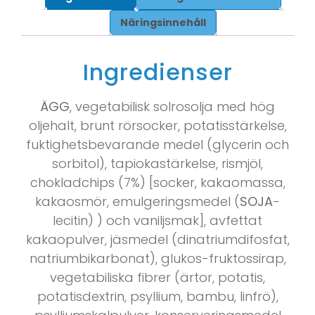
Näringsinnehåll
Ingredienser
ÄGG
, vegetabilisk solrosolja med hög
oljehalt, brunt rörsocker, potatisstärkelse,
fuktighetsbevarande medel (glycerin och
sorbitol), tapiokastärkelse, rismjöl,
chokladchips (7%) [socker, kakaomassa,
kakaosmör, emulgeringsmedel (
SOJA
-
lecitin) ) och vaniljsmak], avfettat
kakaopulver, jäsmedel (dinatriumdifosfat,
natriumbikarbonat), glukos-fruktossirap,
vegetabiliska fibrer (ärtor, potatis,
potatisdextrin, psyllium, bambu, linfrö),