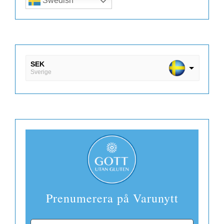
Swedish
SEK
Sverige
DKK
Danmark
EUR
Finland
Prenumerera på Varunytt