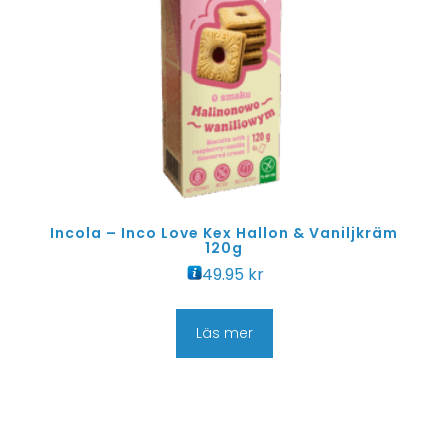
Incola – Inco Love Kex Hallon & Vaniljkräm
120g
49.95
kr
Läs mer