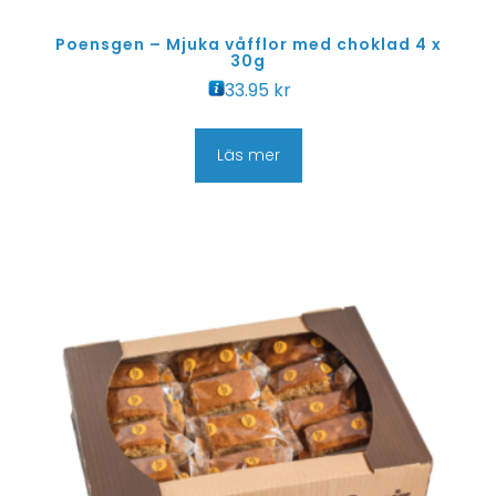
Poensgen – Mjuka våfflor med choklad 4 x
30g
33.95
kr
Läs mer