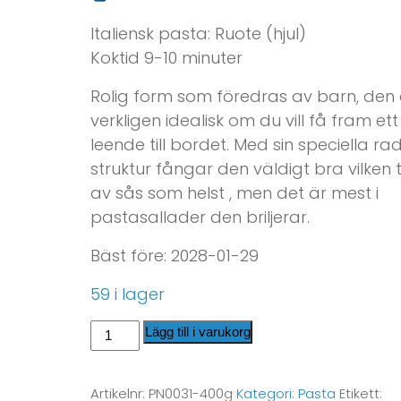
Italiensk pasta: Ruote (hjul)
Koktid 9-10 minuter
Rolig form som föredras av barn, den 
verkligen idealisk om du vill få fram ett
leende till bordet. Med sin speciella rad
struktur fångar den väldigt bra vilken 
av sås som helst , men det är mest i
pastasallader den briljerar.
Bäst före: 2028-01-29
59 i lager
Lägg till i varukorg
Artikelnr:
PN0031-400g
Kategori:
Pasta
Etikett: