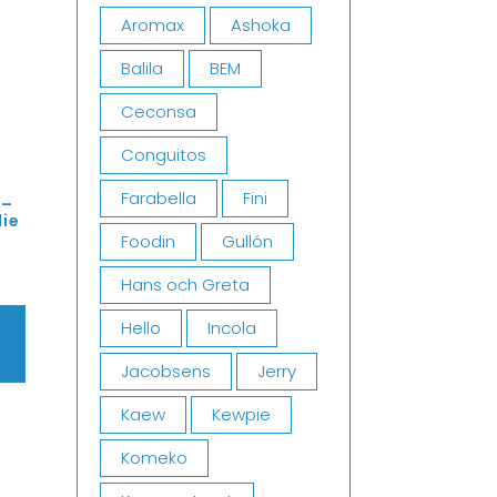
Aromax
Ashoka
Balila
BEM
Ceconsa
Conguitos
Farabella
Fini
 –
ie
g
Foodin
Gullón
Hans och Greta
Hello
Incola
Jacobsens
Jerry
Kaew
Kewpie
Komeko