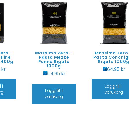
ero –
Massimo Zero –
Massimo Zero
lline
Pasta Mezze
Pasta Conchigl
) 400g
Penne Rigate
Rigate 1000
1000g
5
kr
64.95
kr
64.95
kr
 i
Lägg till i
Lägg till i
rg
varukorg
varukorg