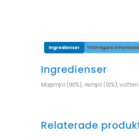
Ingredienser
Ytterligare informati
Ingredienser
Majsmjöl (90%), rismjöl (10%), vatten
Relaterade produk