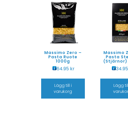
Massimo Zero –
Massimo Z
Pasta Ruote
Pasta Ste
1000g
(Stjärnor
64.95
kr
34.9
Lägg till i
Lägg till
varukorg
varuko