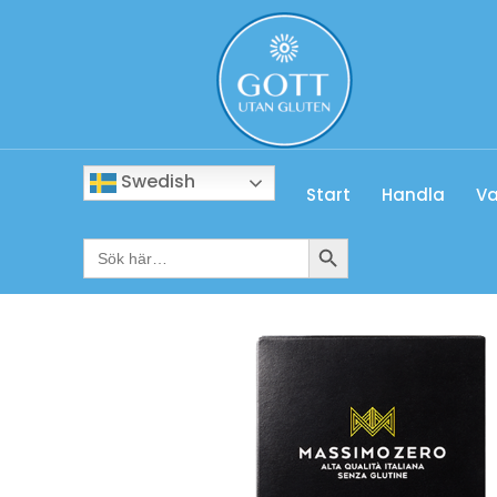
Swedish
Start
Handla
Va
Sökknapp
Sök
efter: