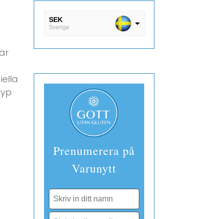
SEK
Sverige
DKK
är
Danmark
EUR
iella
Finland
typ
Prenumerera på
Varunytt