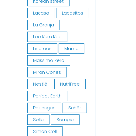
Korean street
Lacasa
Lacasitos
La Granja
Lee Kum Kee
Lindroos
Mama
Massimo Zero
Miran Cones
Nestlé
NutriFree
Perfect Earth
Poensgen
Schär
Sella
Sempio
Simón Coll