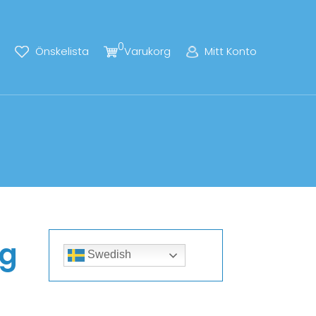
0
Önskelista
Varukorg
Mitt Konto
0g
Swedish