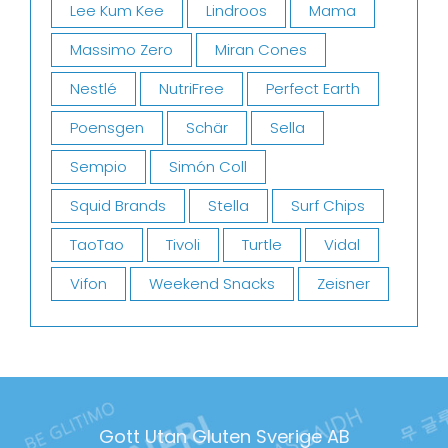
Lee Kum Kee
Lindroos
Mama
Massimo Zero
Miran Cones
Nestlé
NutriFree
Perfect Earth
Poensgen
Schär
Sella
Sempio
Simón Coll
Squid Brands
Stella
Surf Chips
TaoTao
Tivoli
Turtle
Vidal
Vifon
Weekend Snacks
Zeisner
Gott Utan Gluten Sverige AB