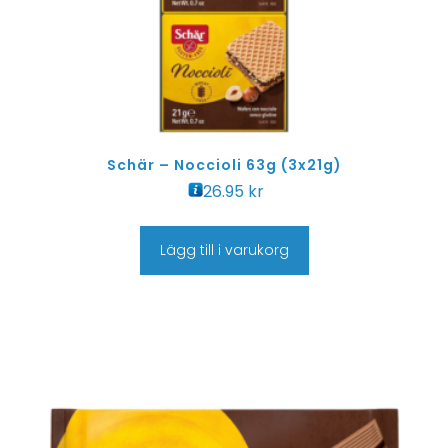
Schär – Noccioli 63g (3x21g)
26.95
kr
Lägg till i varukorg