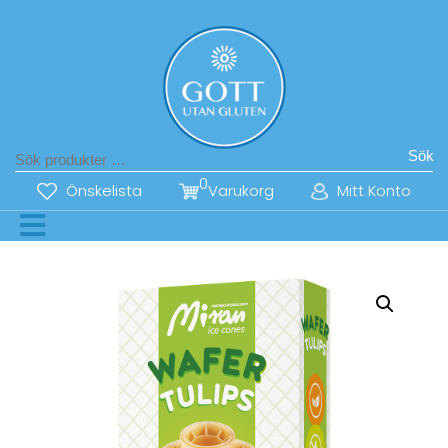
Sök
0
Önskelista
Varukorg
Mitt Konto