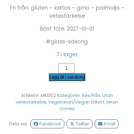
Fri från: gluten – laktos – gmo – palmolja –
vetestärkelse
Bäst före: 2027-01-01
#glass-säsong
7 i lager
Lägg till i varukorg
Artikelnr:
MI0002
Kategorier:
Kex/Rån
,
Utan
vetestärkelse
,
Vegetarian/Vegan
Etikett:
Miran
Cones
Dela via:
Facebook
Twitter
Email