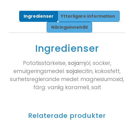
Ingredienser
Ytterligare information
Näringsinnehåll
Ingredienser
Potatisstärkelse,
soja
mjöl, socker,
emulgeringsmedel:
soja
lecitin, kokosfett,
surhetsreglerande medel: magnesiumoxid,
färg: vanlig karamell, salt
Relaterade produkter