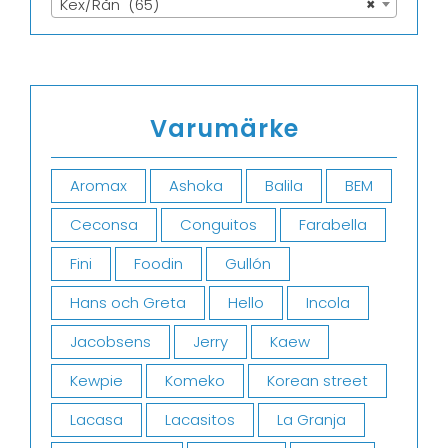
Kex/Rån (65)
×
Varumärke
Aromax
Ashoka
Balila
BEM
Ceconsa
Conguitos
Farabella
Fini
Foodin
Gullón
Hans och Greta
Hello
Incola
Jacobsens
Jerry
Kaew
Kewpie
Komeko
Korean street
Lacasa
Lacasitos
La Granja