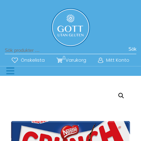
Sök
0
Önskelista
Varukorg
Mitt Konto