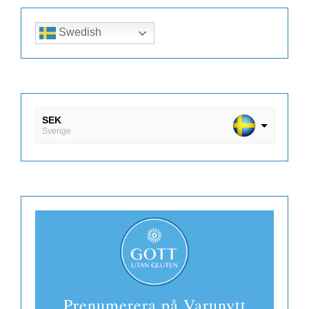
Swedish
SEK
Sverige
DKK
Danmark
EUR
Finland
Prenumerera på Varunytt