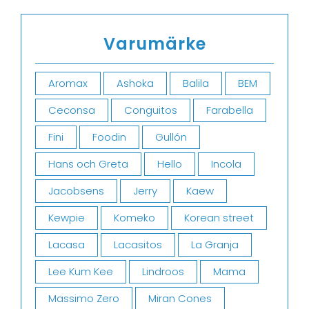
Varumärke
Aromax
Ashoka
Balila
BEM
Ceconsa
Conguitos
Farabella
Fini
Foodin
Gullón
Hans och Greta
Hello
Incola
Jacobsens
Jerry
Kaew
Kewpie
Komeko
Korean street
Lacasa
Lacasitos
La Granja
Lee Kum Kee
Lindroos
Mama
Massimo Zero
Miran Cones