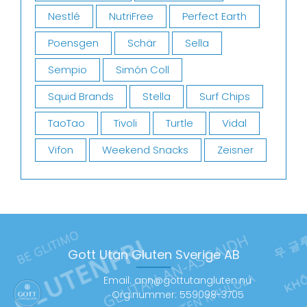
Nestlé
NutriFree
Perfect Earth
Poensgen
Schär
Sella
Sempio
Simón Coll
Squid Brands
Stella
Surf Chips
TaoTao
Tivoli
Turtle
Vidal
Vifon
Weekend Snacks
Zeisner
Gott Utan Gluten Sverige AB
Email: ann@gottutangluten.nu
Org.nummer: 559098-3705