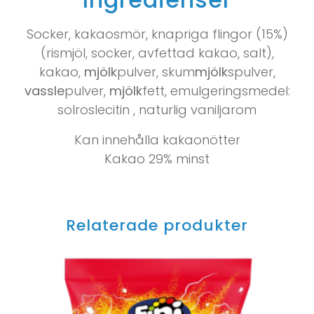
Socker, kakaosmör, knapriga flingor (15%)
(rismjöl, socker, avfettad kakao, salt),
kakao,
mjölk
pulver, skum
mjölk
spulver,
vassle
pulver,
mjölk
fett, emulgeringsmedel:
solroslecitin , naturlig vaniljarom
Kan innehålla kakaonötter
Kakao 29% minst
Relaterade produkter