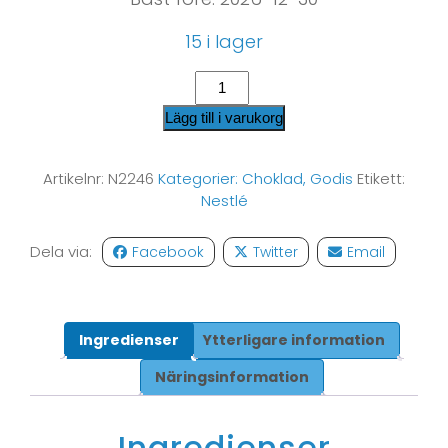
15 i lager
Lägg till i varukorg
Artikelnr:
N2246
Kategorier:
Choklad
,
Godis
Etikett:
Nestlé
Dela via:
Facebook
Twitter
Email
Ingredienser
Ytterligare information
Näringsinformation
Ingredienser