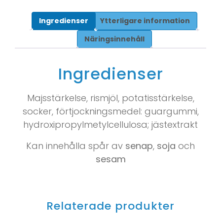
Ingredienser
Ytterligare information
Näringsinnehåll
Ingredienser
Majsstärkelse, rismjöl, potatisstärkelse,
socker, förtjockningsmedel: guargummi,
hydroxipropylmetylcellulosa; jästextrakt
Kan innehålla spår av
senap
,
soja
och
sesam
Relaterade produkter