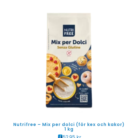
Nutrifree – Mix per dolci (för kex och kakor)
1 kg
52.95
kr