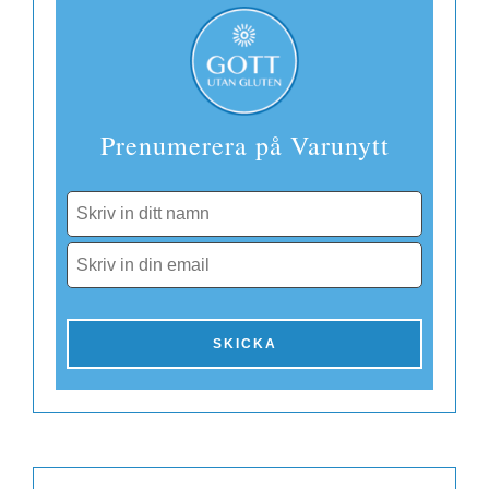
Prenumerera på Varunytt