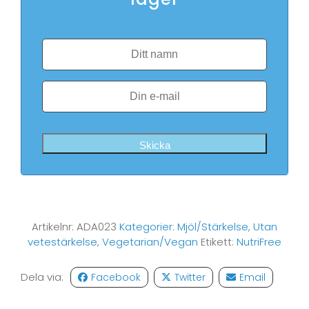
Skicka
Artikelnr:
ADA023
Kategorier:
Mjöl/Stärkelse
,
Utan
vetestärkelse
,
Vegetarian/Vegan
Etikett:
NutriFree
Dela via:
Facebook
Twitter
Email