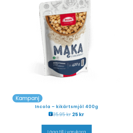
Kampanj
Incola – kikärtsmjöl 400g
35.95
kr
25
kr
Lägg till i varukorg