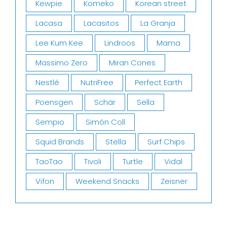
Kewpie
Komeko
Korean street
Lacasa
Lacasitos
La Granja
Lee Kum Kee
Lindroos
Mama
Massimo Zero
Miran Cones
Nestlé
NutriFree
Perfect Earth
Poensgen
Schär
Sella
Sempio
Simón Coll
Squid Brands
Stella
Surf Chips
TaoTao
Tivoli
Turtle
Vidal
Vifon
Weekend Snacks
Zeisner