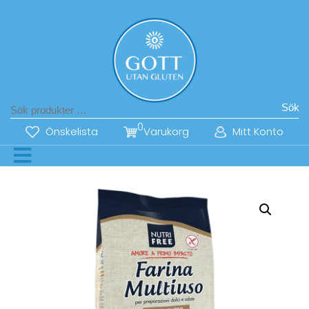
Sök
0
Önskelista
Varukorg
Mitt Konto