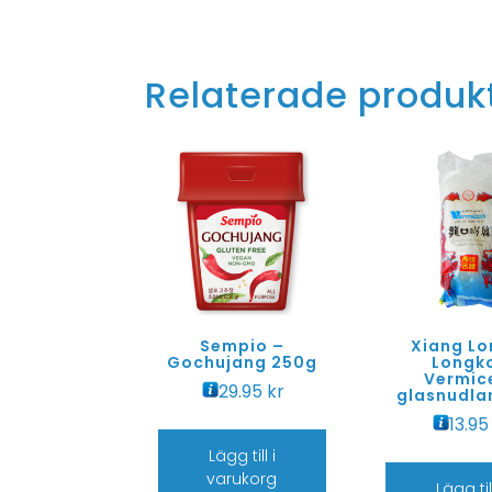
Relaterade produk
Sempio –
Xiang Lo
Gochujang 250g
Longk
Vermice
29.95
kr
glasnudla
13.9
Lägg till i
varukorg
Lägg till