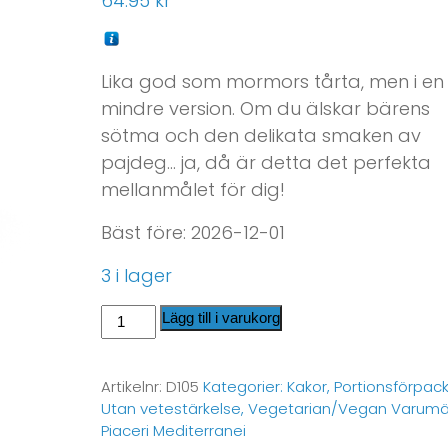
64.95
kr
Lika god som mormors tårta, men i en
mindre version. Om du älskar bärens
sötma och den delikata smaken av
pajdeg… ja, då är detta det perfekta
mellanmålet för dig!
Bäst före: 2026-12-01
3 i lager
Lägg till i varukorg
Artikelnr:
D105
Kategorier:
Kakor
,
Portionsförpac
Utan vetestärkelse
,
Vegetarian/Vegan
Varumä
Piaceri Mediterranei