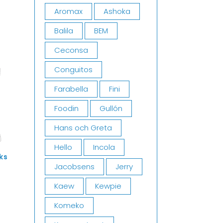
Aromax
Ashoka
Balila
BEM
Ceconsa
Conguitos
Farabella
Fini
Foodin
Gullón
Hans och Greta
Hello
Incola
ks
Jacobsens
Jerry
Kaew
Kewpie
Komeko