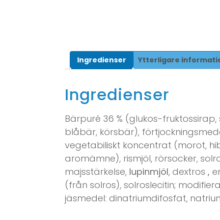
Ingredienser
Ytterligare informati
Ingredienser
Bärpuré 36 % (glukos-fruktossirap, 
blåbär, körsbär), förtjockningsmede
vegetabiliskt koncentrat (morot, hi
aromämne), rismjöl, rörsocker, solr
majsstärkelse,
lupinmjöl
, dextros
,
em
(från solros), solroslecitin; modif
jäsmedel: dinatriumdifosfat, natr