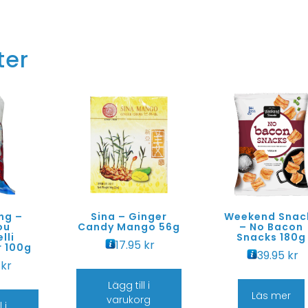
ter
ng –
Sina – Ginger
Weekend Snac
ou
Candy Mango 56g
– No Bacon
lli
Snacks 180g
17.95
kr
r 100g
39.95
kr
5
kr
Lägg till i
Läs mer
varukorg
 i