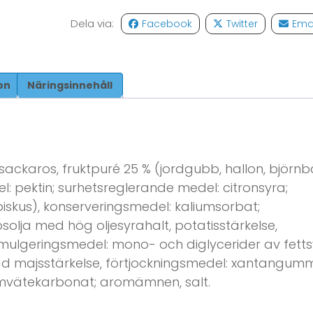
Dela via:
Facebook
Twitter
Ema
on
Näringsinnehåll
sackaros, fruktpuré 25 % (jordgubb, hallon, björnb
l: pektin; surhetsreglerande medel: citronsyra;
biskus), konserveringsmedel: kaliumsorbat;
osolja med hög oljesyrahalt, potatisstärkelse,
ulgeringsmedel: mono- och diglycerider av fetts
ierad majsstärkelse, förtjockningsmedel: xantangumm
iumvätekarbonat; aromämnen, salt.