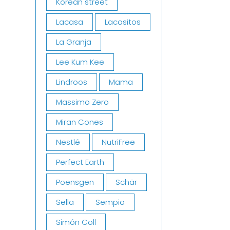
Korean street
Lacasa
Lacasitos
La Granja
Lee Kum Kee
Lindroos
Mama
Massimo Zero
Miran Cones
Nestlé
NutriFree
Perfect Earth
Poensgen
Schär
Sella
Sempio
Simón Coll