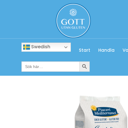
Swedish
Start
Handla
Va
Sökknapp
Sök
efter: