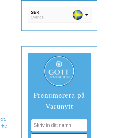
SEK
Sverige
DKK
Danmark
EUR
Finland
Prenumerera på
Varunytt
kat
,
rke: