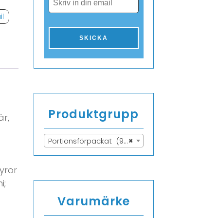
il
Produktgrupp
är,
Portionsförpackat (98)
×
yror
i;
Varumärke