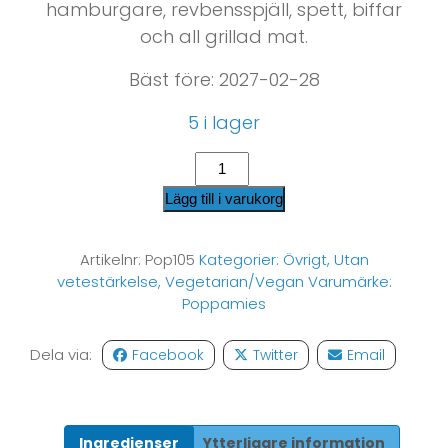
hamburgare, revbensspjäll, spett, biffar
och all grillad mat.
Bäst före: 2027-02-28
5 i lager
Lägg till i varukorg
Artikelnr:
Pop105
Kategorier:
Övrigt
,
Utan
vetestärkelse
,
Vegetarian/Vegan
Varumärke:
Poppamies
Dela via:
Facebook
Twitter
Email
Ingredienser
Ytterligare information