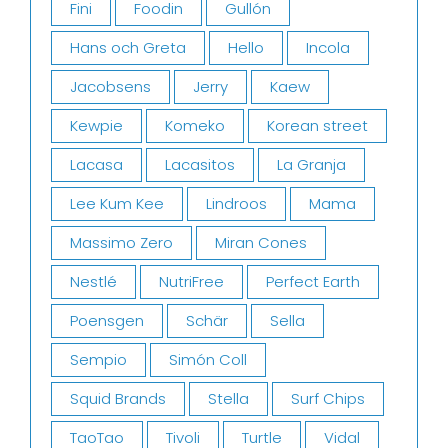
Fini
Foodin
Gullón
Hans och Greta
Hello
Incola
Jacobsens
Jerry
Kaew
Kewpie
Komeko
Korean street
Lacasa
Lacasitos
La Granja
Lee Kum Kee
Lindroos
Mama
Massimo Zero
Miran Cones
Nestlé
NutriFree
Perfect Earth
Poensgen
Schär
Sella
Sempio
Simón Coll
Squid Brands
Stella
Surf Chips
TaoTao
Tivoli
Turtle
Vidal