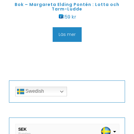
Bok – Margareta Elding Pontén : Lotta och
Tarm-Ludde
159
kr
Läs mer
Swedish
SEK
Sverige