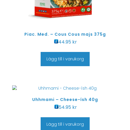
Piac. Med. – Cous Cous majs 375g
44.95
kr
Lägg till i varukorg
Uhhmami – Cheese-ísh 40g
54.95
kr
Lägg till i varukorg