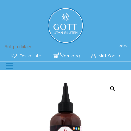
Sök
0
Önskelista
Varukorg
Mitt Konto