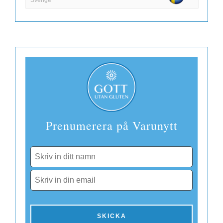
DKK
Danmark
EUR
Finland
Prenumerera på Varunytt