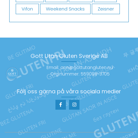
Vifon
Weekend Snacks
Zeisner
Gott Utan Gluten Sverige AB
Email: ann@gottutangluten.nu
Org.nummer: 559098-3705
Följ oss gärna på våra sociala medier