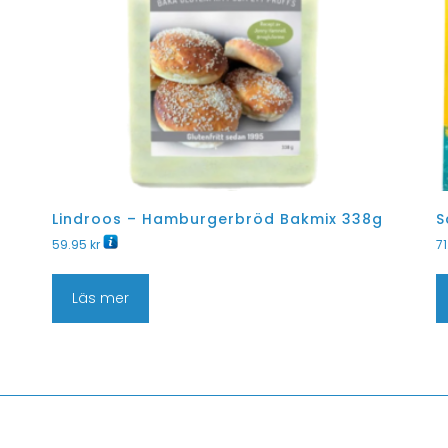
Lindroos – Hamburgerbröd Bakmix 338g
S
59.95
kr
7
Läs mer