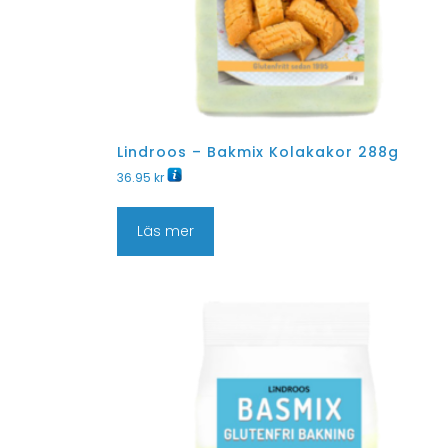
Lindroos – Bakmix Kolakakor 288g
36.95
kr
Läs mer