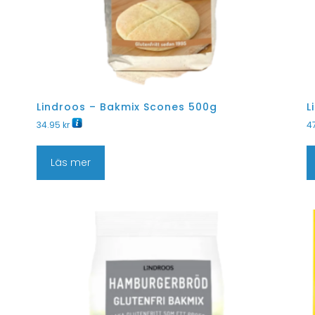
Lindroos – Bakmix Scones 500g
L
34.95
kr
4
Läs mer