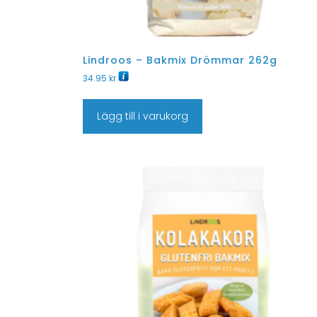
Lindroos – Bakmix Drömmar 262g
34.95
kr
Lägg till i varukorg