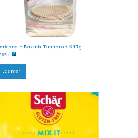
indroos – Bakmix Tunnbröd 390g
7.95
kr
Läs mer