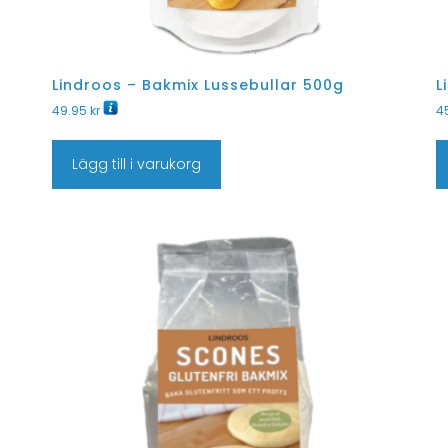
Lindroos – Bakmix Lussebullar 500g
L
49.95
kr
4
Lägg till i varukorg