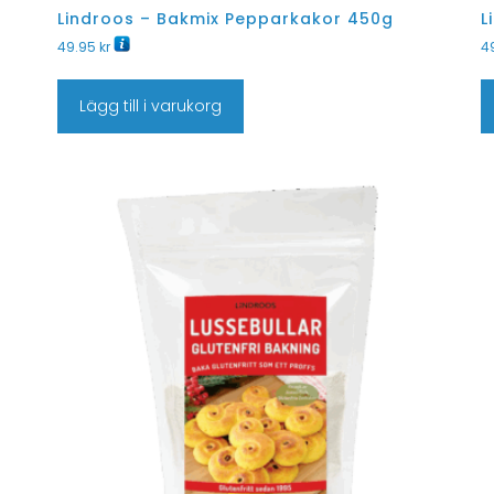
Lindroos – Bakmix Pepparkakor 450g
L
49.95
kr
4
Lägg till i varukorg