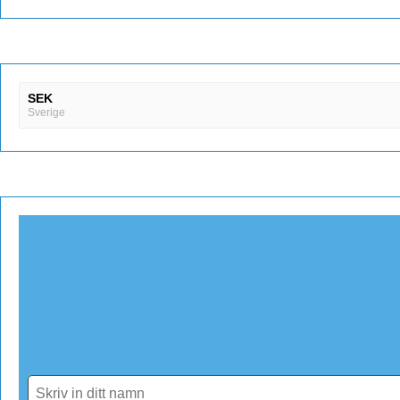
SEK
Sverige
DKK
Danmark
EUR
Finland