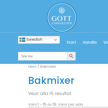
Swedish
Start
Handla
Va
Sökknapp
Sök
efter:
Hem
/ Bakmixer
Bakmixer
Visar alla 15 resultat
Vara
1 - 15
av
15
. Varor per sida