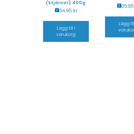
(Stjärnor) 400g
35.9
34.95
kr
Lägg till
Lägg till i
varuko
varukorg