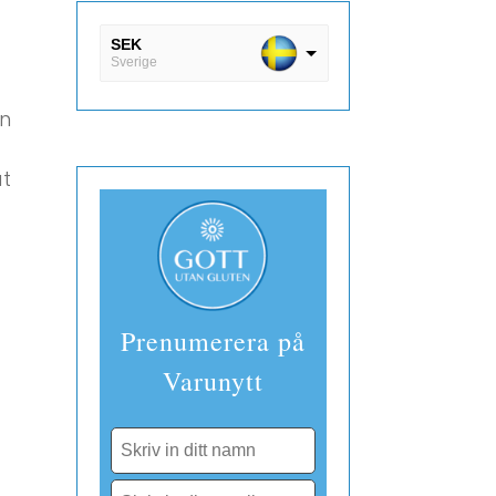
SEK
Sverige
DKK
en
Danmark
EUR
åt
Finland
Prenumerera på
Varunytt