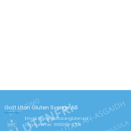
Gott Utan Gluten Sverige AB
Email: ann@gottutangluten.nu
Org.nummer: 559098-3705