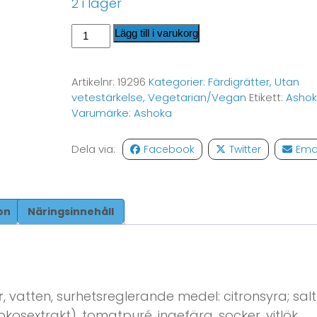
2 i lager
Lägg till i varukorg
Artikelnr:
19296
Kategorier:
Färdigrätter
,
Utan
vetestärkelse
,
Vegetarian/Vegan
Etikett:
Asho
Varumärke:
Ashoka
Dela via:
Facebook
Twitter
Ema
on
Näringsinnehåll
r
, vatten, surhetsreglerande medel: citronsyra; salt
kokosextrakt), tomatpuré, ingefära, socker, vitlök,