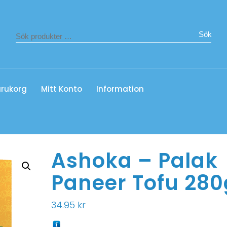
Sök
rukorg
Mitt Konto
Information
Ashoka – Palak
Paneer Tofu 280
34.95
kr