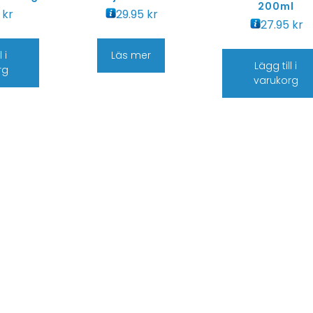
200ml
5
kr
29.95
kr
27.95
kr
 i
Läs mer
Lägg till i
rg
varukorg