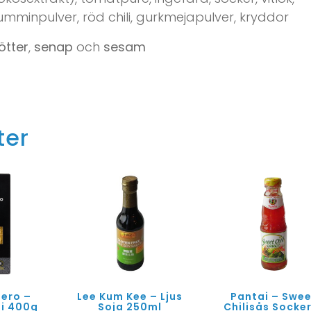
skumminpulver, röd chili, gurkmejapulver, kryddor
ötter
,
senap
och
sesam
ter
ero –
Lee Kum Kee – Ljus
Pantai – Swe
ni 400g
Soja 250ml
Chilisås Socker