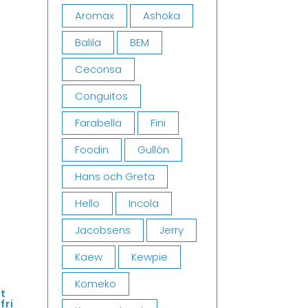
Aromax
Ashoka
Balila
BEM
Ceconsa
Conguitos
Farabella
Fini
Foodin
Gullón
Hans och Greta
Hello
Incola
Jacobsens
Jerry
Kaew
Kewpie
Komeko
et
fri