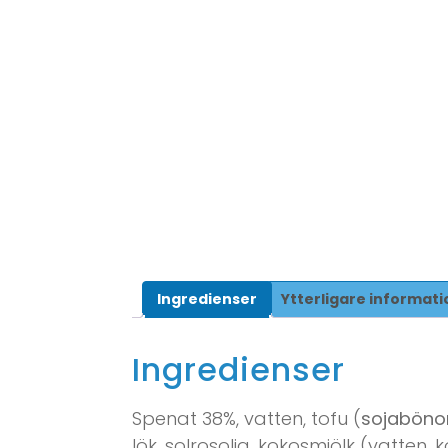
Ingredienser
Ytterligare informati
Ingredienser
Spenat 38%, vatten, tofu (
sojaböno
lök, solrosolja, kokosmjölk (vatten, 