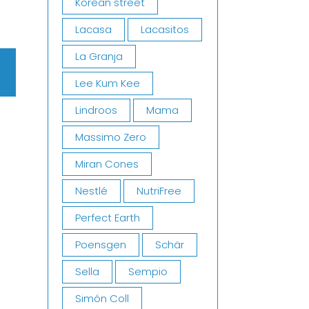
Korean street
Lacasa
Lacasitos
La Granja
Lee Kum Kee
Lindroos
Mama
Massimo Zero
Miran Cones
Nestlé
NutriFree
Perfect Earth
Poensgen
Schär
Sella
Sempio
Simón Coll