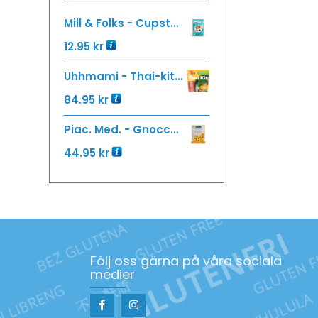
Mill & Folks - Cupster Fisherman´s Soup 15g
12.95
kr
Uhhmami - Thai-kit 80g
84.95
kr
Piac. Med. - Gnocchi med pumpa 400g (2x200g)
44.95
kr
Följ oss gärna på våra sociala
medier