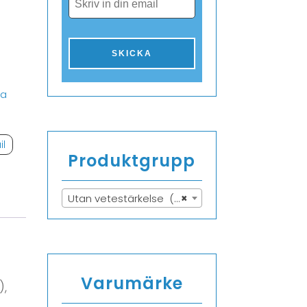
ka
il
Produktgrupp
Utan vetestärkelse (418)
×
Varumärke
),