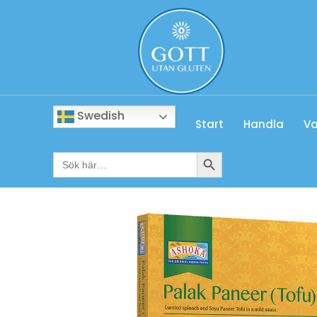
Swedish
Start
Handla
Va
Sökknapp
Sök
efter: