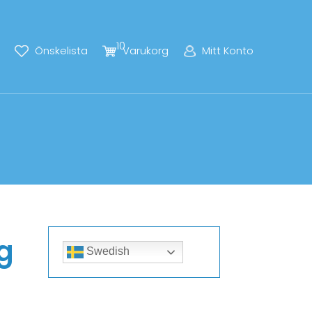
10
Önskelista
Varukorg
Mitt Konto
g
Swedish