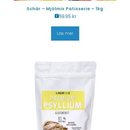
Schär – Mjölmix Patisserie – 1kg
59.95
kr
Läs mer