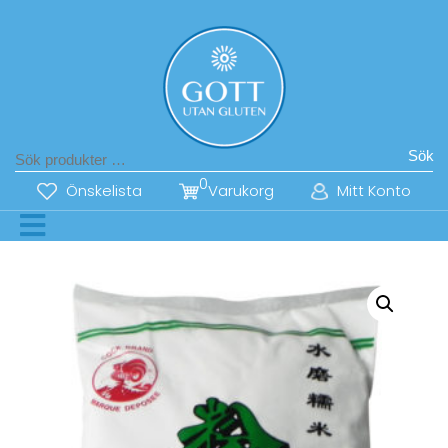
Sök
0
Önskelista
Varukorg
Mitt Konto