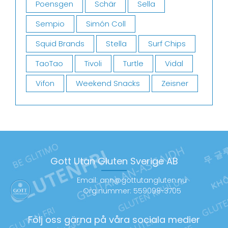
Poensgen
Schär
Sella
Sempio
Simón Coll
Squid Brands
Stella
Surf Chips
TaoTao
Tivoli
Turtle
Vidal
Vifon
Weekend Snacks
Zeisner
Gott Utan Gluten Sverige AB
Email: ann@gottutangluten.nu
Org.nummer: 559098-3705
Följ oss gärna på våra sociala medier