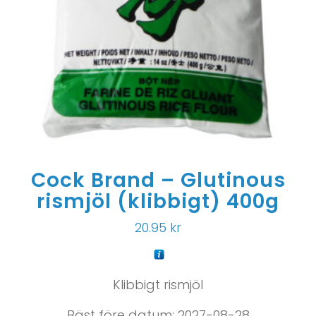
Cock Brand – Glutinous
rismjöl (klibbigt) 400g
20.95
kr
Klibbigt rismjöl
Bäst före datum: 2027-08-28