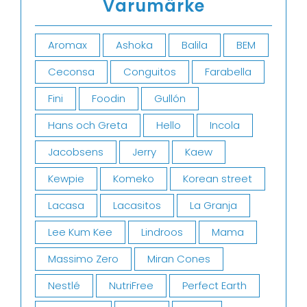
Varumärke
Aromax
Ashoka
Balila
BEM
Ceconsa
Conguitos
Farabella
Fini
Foodin
Gullón
Hans och Greta
Hello
Incola
Jacobsens
Jerry
Kaew
Kewpie
Komeko
Korean street
Lacasa
Lacasitos
La Granja
Lee Kum Kee
Lindroos
Mama
Massimo Zero
Miran Cones
Nestlé
NutriFree
Perfect Earth