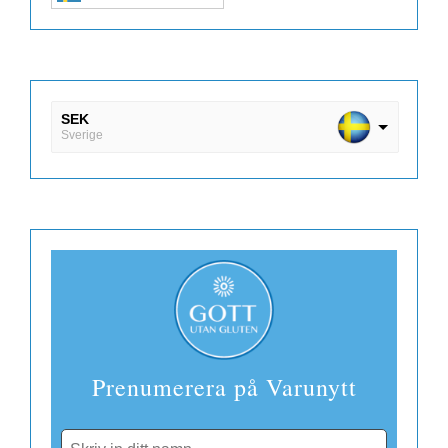
SEK
Sverige
DKK
Danmark
EUR
Finland
Prenumerera på Varunytt