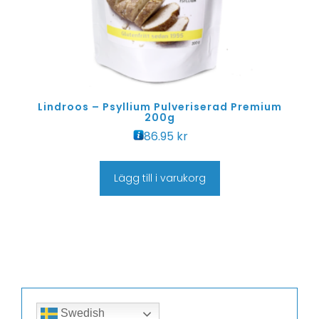
Lindroos – Psyllium Pulveriserad Premium
200g
86.95
kr
Lägg till i varukorg
Swedish