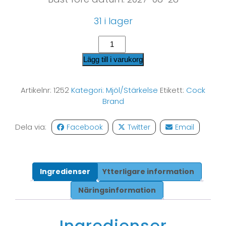
31 i lager
Lägg till i varukorg
Artikelnr:
1252
Kategori:
Mjöl/Stärkelse
Etikett:
Cock
Brand
Dela via:
Facebook
Twitter
Email
Ingredienser
Ytterligare information
Näringsinformation
Ingredienser