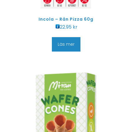
Incola – Rån Pizza 60g
22.95
kr
Läs mer