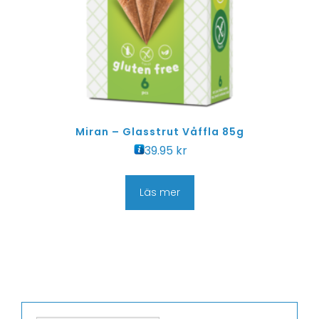
Miran – Glasstrut Våffla 85g
39.95
kr
Läs mer