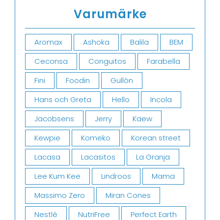
Varumärke
Aromax
Ashoka
Balila
BEM
Ceconsa
Conguitos
Farabella
Fini
Foodin
Gullón
Hans och Greta
Hello
Incola
Jacobsens
Jerry
Kaew
Kewpie
Komeko
Korean street
Lacasa
Lacasitos
La Granja
Lee Kum Kee
Lindroos
Mama
Massimo Zero
Miran Cones
Nestlé
NutriFree
Perfect Earth