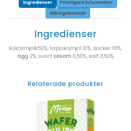
Ingredienser
Ytterligare information
Näringsinnehåll
Ingredienser
kokosmjölk50%, tapiokamjöl 31%, socker 16%,
ägg
2%, svart
sesam
0,50%, salt 0,50%
Relaterade produkter