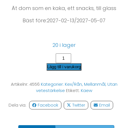
Ät dom som en kaka, ett snacks, till glass
Bäst före:2027-02-13/2027-05-07
20 i lager
Lägg till i varukorg
Artikelnr:
4556
Kategorier:
Kex/Rån
,
Mellanmål
,
Utan
vetestärkelse
Etikett:
Kaew
Dela via:
Facebook
Twitter
Email