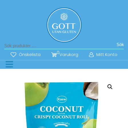
Sök
0
Önskelista
Varukorg
Mitt Konto