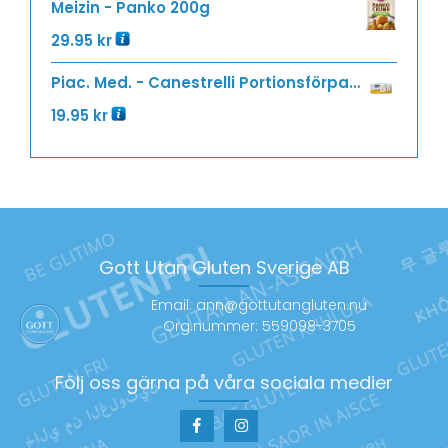
Meizin - Panko 200g
29.95
kr
Piac. Med. - Canestrelli Portionsförpackning 36g
19.95
kr
Gott Utan Gluten Sverige AB
Email: ann@gottutangluten.nu
Org.nummer: 559098-3705
Följ oss gärna på våra sociala medier