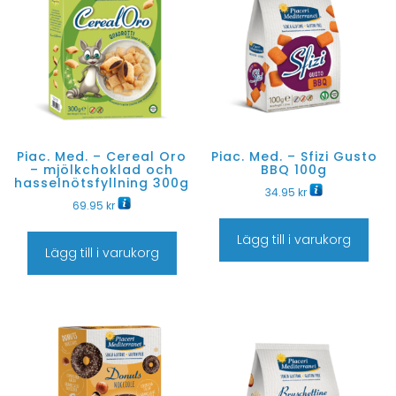
Piac. Med. – Cereal Oro
Piac. Med. – Sfizi Gusto
– mjölkchoklad och
BBQ 100g
hasselnötsfyllning 300g
34.95
kr
69.95
kr
Lägg till i varukorg
Lägg till i varukorg