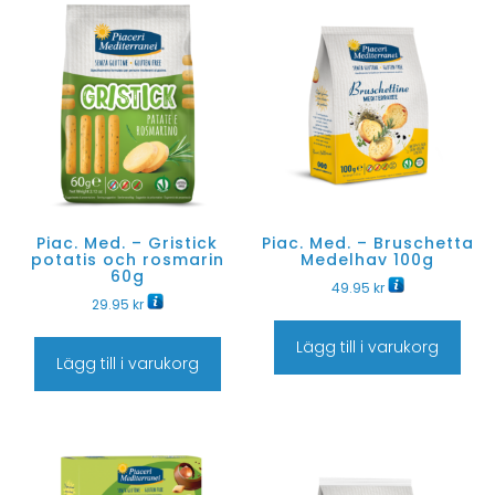
Piac. Med. – Gristick
Piac. Med. – Bruschetta
potatis och rosmarin
Medelhav 100g
60g
49.95
kr
29.95
kr
Lägg till i varukorg
Lägg till i varukorg