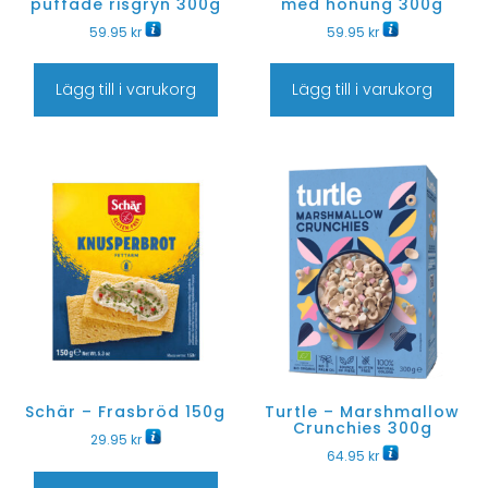
puffade risgryn 300g
med honung 300g
59.95
kr
59.95
kr
Lägg till i varukorg
Lägg till i varukorg
Schär – Frasbröd 150g
Turtle – Marshmallow
Crunchies 300g
29.95
kr
64.95
kr