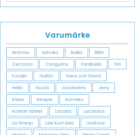
Varumärke
Aromax
Ashoka
Balila
BEM
Ceconsa
Conguitos
Farabella
Fini
Foodin
Gullón
Hans och Greta
Hello
Incola
Jacobsens
Jerry
Kaew
Kewpie
Komeko
Korean street
Lacasa
Lacasitos
La Granja
Lee Kum Kee
Lindroos
Mama
Massimo Zero
Miran Cones