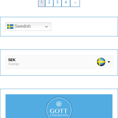
1
2
3
4
→
Swedish
SEK
Sverige
DKK
Danmark
EUR
Finland