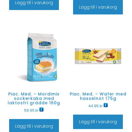
Lägg till i varukorg
Lägg till i varukorg
Piac. Med. – Mordimix
Piac. Med. – Wafer med
sockerkaka med
hasselnöt 175g
laktosfri grädde 160g
44.95
kr
59.95
kr
Lägg till i varukorg
Lägg till i varukorg