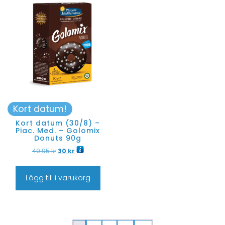
Kort datum!
Kort datum (30/8) –
Piac. Med. – Golomix
Donuts 90g
49.95
kr
30
kr
Lägg till i varukorg