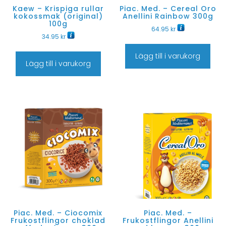
Kaew – Krispiga rullar
Piac. Med. – Cereal Oro
kokossmak (original)
Anellini Rainbow 300g
100g
64.95
kr
34.95
kr
Lägg till i varukorg
Lägg till i varukorg
Piac. Med. – Ciocomix
Piac. Med. –
Frukostflingor choklad
Frukostflingor Anellini