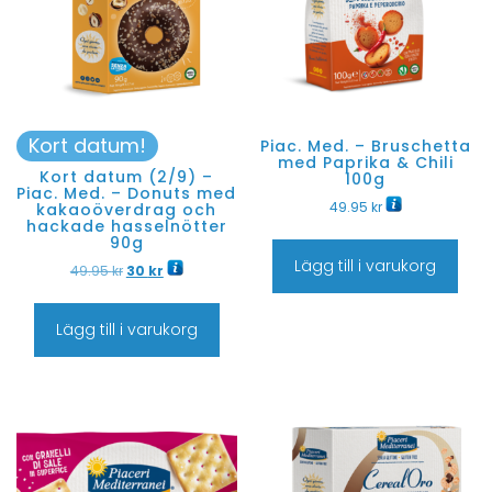
Kort datum!
Piac. Med. – Bruschetta
med Paprika & Chili
Kort datum (2/9) –
100g
Piac. Med. – Donuts med
49.95
kr
kakaoöverdrag och
hackade hasselnötter
90g
Lägg till i varukorg
49.95
kr
30
kr
Lägg till i varukorg