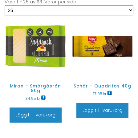
Vara
1 - 25
av
93
. Varor per sida
Miran – Smörgåsrån
Schär – Quadritos 40g
80g
17.95
kr
34.95
kr
Lägg till i varukorg
Lägg till i varukorg