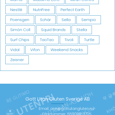
Nestlé
NutriFree
Perfect Earth
Poensgen
Schär
Sella
Sempio
Simón Coll
Squid Brands
Stella
Surf Chips
TaoTao
Tivoli
Turtle
Vidal
Vifon
Weekend Snacks
Zeisner
Gott Utan Gluten Sverige AB
Email: ann@gottutangluten.nu
Org.nummer: 559098-3705