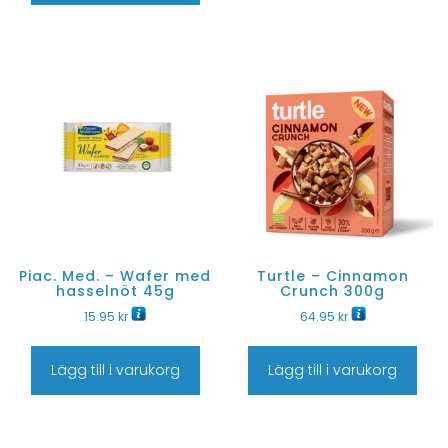
Piac. Med. – Wafer med
Turtle – Cinnamon
hasselnöt 45g
Crunch 300g
15.95
kr
64.95
kr
Lägg till i varukorg
Lägg till i varukorg