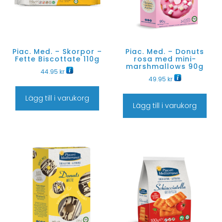
Piac. Med. – Skorpor –
Piac. Med. – Donuts
Fette Biscottate 110g
rosa med mini-
marshmallows 90g
44.95
kr
49.95
kr
Lägg till i varukorg
Lägg till i varukorg