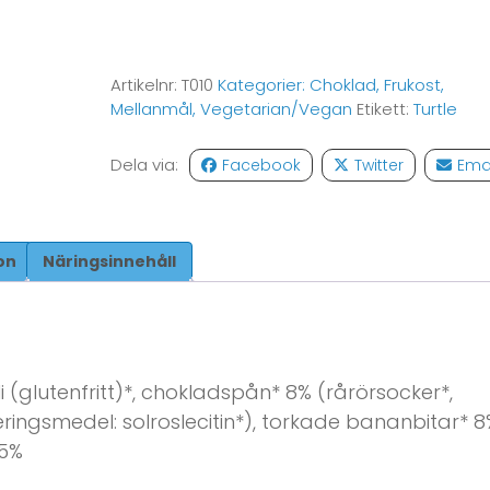
Artikelnr:
T010
Kategorier:
Choklad
,
Frukost
,
Mellanmål
,
Vegetarian/Vegan
Etikett:
Turtle
Dela via:
Facebook
Twitter
Ema
on
Näringsinnehåll
li (glutenfritt)*, chokladspån* 8% (rårörsocker*,
ngsmedel: solroslecitin*), torkade bananbitar* 8%
,5%