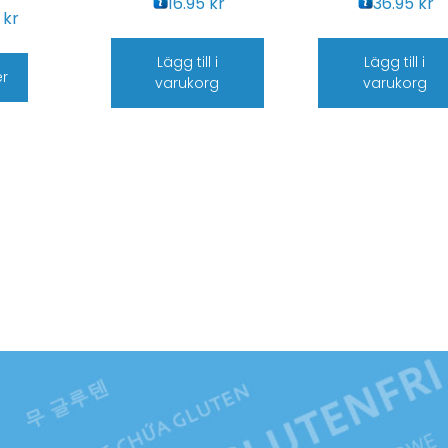
16.95
kr
36.95
kr
5
kr
Lägg till i
Lägg till i
er
varukorg
varukorg