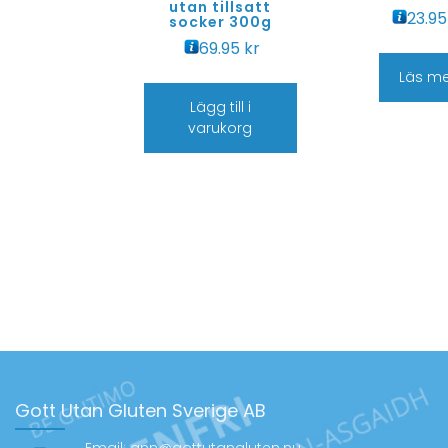
utan tillsatt
23.9
socker 300g
69.95
kr
Läs m
Lägg till i
varukorg
Gott Utan Gluten Sverige AB