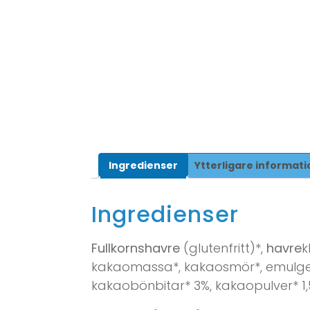
Ingredienser
Ytterligare informati
Ingredienser
Fullkornshavre
(glutenfritt)*,
havre
k
kakaomassa*, kakaosmör*, emulgeri
kakaobönbitar* 3%, kakaopulver* 1