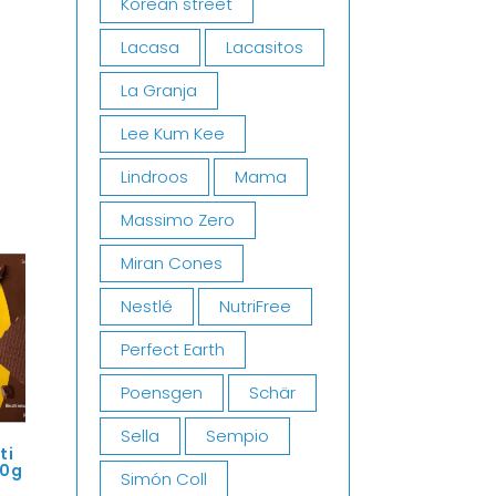
Korean street
Lacasa
Lacasitos
La Granja
Lee Kum Kee
Lindroos
Mama
Massimo Zero
Miran Cones
Nestlé
NutriFree
Perfect Earth
Poensgen
Schär
Sella
Sempio
ti
50g
Simón Coll