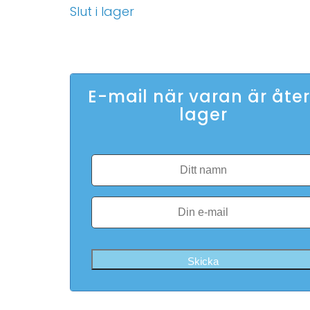
Slut i lager
E-mail när varan är åter
lager
Skicka