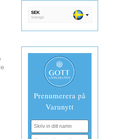
SEK
Sverige
DKK
Danmark
EUR
Finland
e
e.
a
Prenumerera på
Varunytt