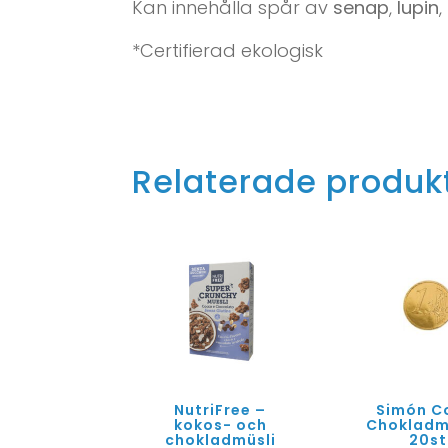
Kan innehålla spår av
senap
,
lupin
,
*Certifierad ekologisk
Relaterade produk
NutriFree –
Simón Co
kokos- och
Chokladm
chokladmüsli
20st