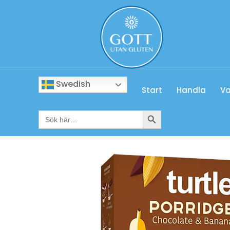
Swedish
Start
Handla
Va
Sökknapp
Sök
efter: