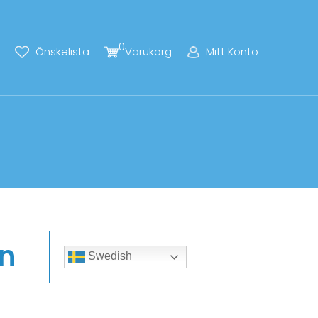
0
Önskelista
Varukorg
Mitt Konto
n
Swedish