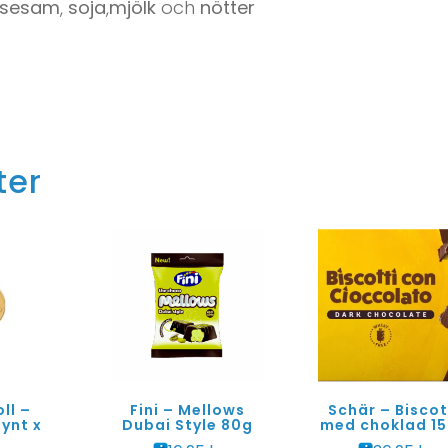
sesam
,
soja
,
mjölk
och
nötter
ter
ll –
Fini – Mellows
Schär – Biscot
ynt x
Dubai Style 80g
med choklad 1