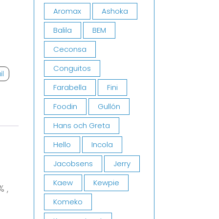
Aromax
Ashoka
Balila
BEM
Ceconsa
Conguitos
il
Farabella
Fini
Foodin
Gullón
Hans och Greta
Hello
Incola
Jacobsens
Jerry
Kaew
Kewpie
 ,
Komeko