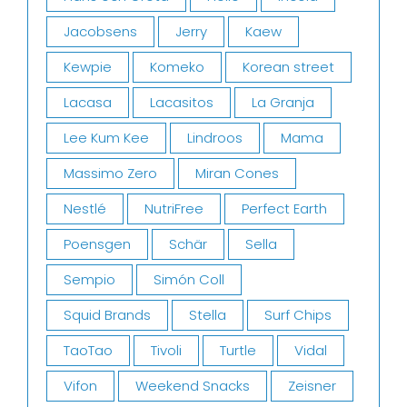
Jacobsens
Jerry
Kaew
Kewpie
Komeko
Korean street
Lacasa
Lacasitos
La Granja
Lee Kum Kee
Lindroos
Mama
Massimo Zero
Miran Cones
Nestlé
NutriFree
Perfect Earth
Poensgen
Schär
Sella
Sempio
Simón Coll
Squid Brands
Stella
Surf Chips
TaoTao
Tivoli
Turtle
Vidal
Vifon
Weekend Snacks
Zeisner