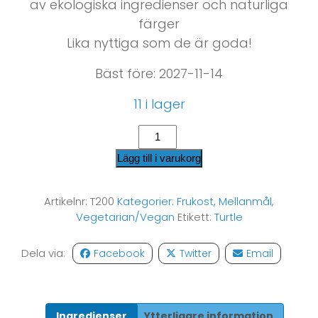
av ekologiska ingredienser och naturliga
färger
Lika nyttiga som de är goda!
Bäst före: 2027-11-14
11 i lager
Lägg till i varukorg
Artikelnr:
T200
Kategorier:
Frukost
,
Mellanmål
,
Vegetarian/Vegan
Etikett:
Turtle
Dela via:
Facebook
Twitter
Email
Ingredienser
Ytterligare information