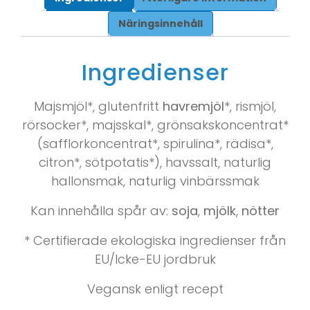
Näringsinnehåll
Ingredienser
Majsmjöl*, glutenfritt
havremjöl
*, rismjöl,
rörsocker*, majsskal*, grönsakskoncentrat*
(safflorkoncentrat*, spirulina*, rädisa*,
citron*, sötpotatis*), havssalt, naturlig
hallonsmak, naturlig vinbärssmak
Kan innehålla spår av:
soja
,
mjölk
,
nötter
* Certifierade ekologiska ingredienser från
EU/Icke-EU jordbruk
Vegansk enligt recept