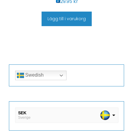
29.95
kr
Lägg till i varukorg
Swedish
SEK
Sverige
DKK