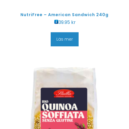
NutriFree – American Sandwich 240g
39.95
kr
Läs mer