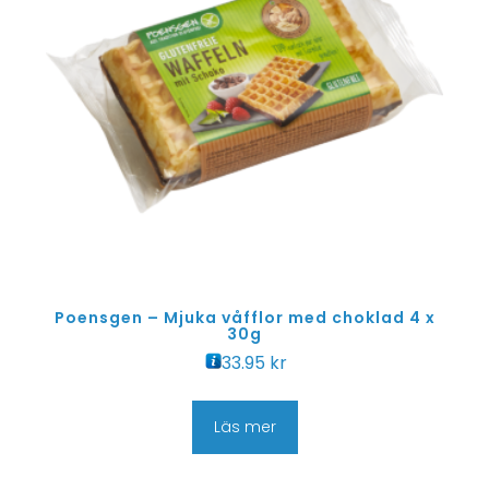
Poensgen – Mjuka våfflor med choklad 4 x
30g
33.95
kr
Läs mer