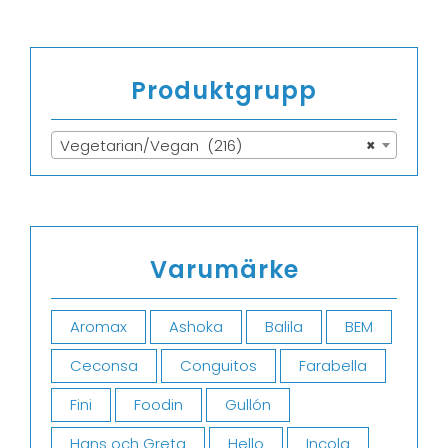
Produktgrupp
Vegetarian/Vegan (216)
×
Varumärke
Aromax
Ashoka
Balila
BEM
Ceconsa
Conguitos
Farabella
Fini
Foodin
Gullón
Hans och Greta
Hello
Incola