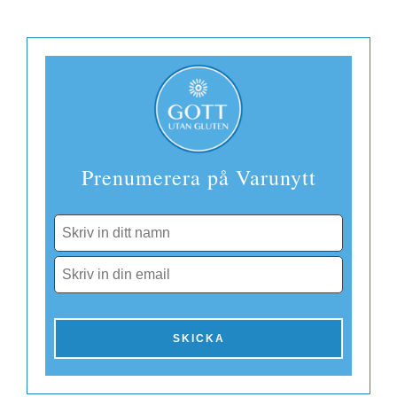
Danmark
EUR
Finland
Prenumerera på Varunytt