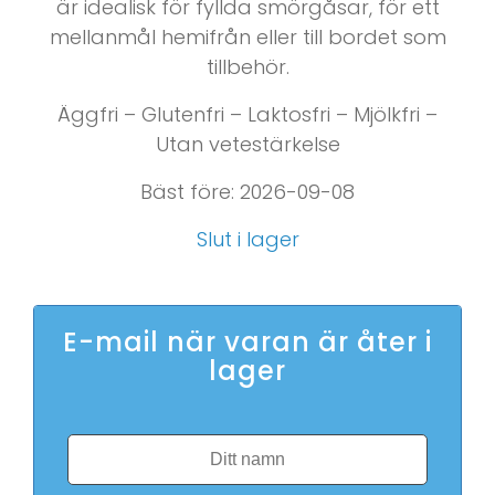
är idealisk för fyllda smörgåsar, för ett
mellanmål hemifrån eller till bordet som
tillbehör.
Äggfri – Glutenfri – Laktosfri – Mjölkfri –
Utan vetestärkelse
Bäst före: 2026-09-08
Slut i lager
E-mail när varan är åter i
lager