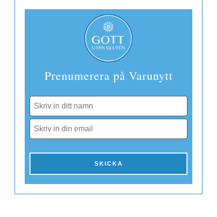
Finland
Prenumerera på Varunytt