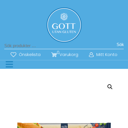
Sök
0
Önskelista
Varukorg
Mitt Konto