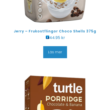
Jerry – Frukostflingor Choco Shells 375g
44.95
kr
Läs mer