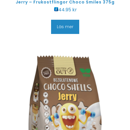
Jerry – Frukostflingor Choco Smiles 375g
44.95
kr
Läs mer