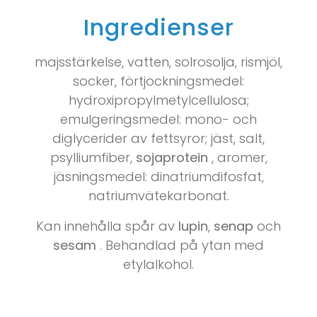
Ingredienser
majsstärkelse, vatten, solrosolja, rismjöl,
socker, förtjockningsmedel:
hydroxipropylmetylcellulosa;
emulgeringsmedel: mono- och
diglycerider av fettsyror; jäst, salt,
psylliumfiber,
sojaprotein
, aromer,
jäsningsmedel: dinatriumdifosfat,
natriumvätekarbonat.
Kan innehålla spår av
lupin
,
senap
och
sesam
. Behandlad på ytan med
etylalkohol.