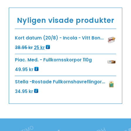
Nyligen visade produkter
Kort datum (20/8) - Incola - Vitt Bondbröd 235g
38.95
kr
25
kr
Piac. Med. - Fullkornsskorpor 110g
49.95
kr
Stella -Rostade Fullkornshavreflingor 240g
34.95
kr