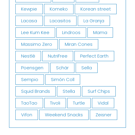
Kewpie
Komeko
Korean street
Lacasa
Lacasitos
La Granja
Lee Kum Kee
Lindroos
Mama
Massimo Zero
Miran Cones
Nestlé
NutriFree
Perfect Earth
Poensgen
Schär
Sella
Sempio
Simón Coll
Squid Brands
Stella
Surf Chips
TaoTao
Tivoli
Turtle
Vidal
Vifon
Weekend Snacks
Zeisner