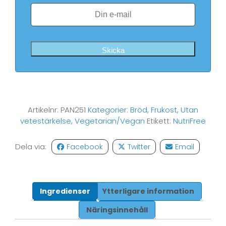
Skicka
Artikelnr:
PAN251
Kategorier:
Bröd
,
Frukost
,
Utan
vetestärkelse
,
Vegetarian/Vegan
Etikett:
NutriFree
Dela via:
Facebook
Twitter
Email
Ingredienser
Ytterligare information
Näringsinnehåll