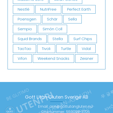
Nestlé
NutriFree
Perfect Earth
Poensgen
Schär
Sella
Sempio
Simón Coll
Squid Brands
Stella
Surf Chips
TaoTao
Tivoli
Turtle
Vidal
Vifon
Weekend Snacks
Zeisner
Gott Utan Gluten Sverige AB
Email: ann@gottutangluten.nu
Org.nummer: 559098-3705