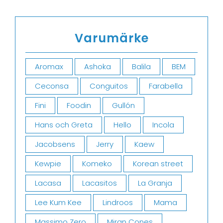
Varumärke
Aromax
Ashoka
Balila
BEM
Ceconsa
Conguitos
Farabella
Fini
Foodin
Gullón
Hans och Greta
Hello
Incola
Jacobsens
Jerry
Kaew
Kewpie
Komeko
Korean street
Lacasa
Lacasitos
La Granja
Lee Kum Kee
Lindroos
Mama
Massimo Zero
Miran Cones