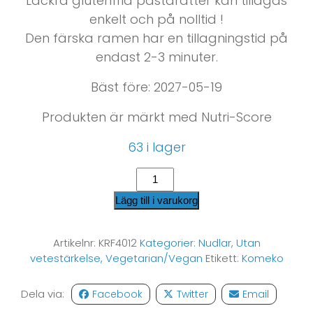
Läckra glutenfria pastarätter kan tillagas
enkelt och på nolltid !
Den färska ramen har en tillagningstid på
endast 2-3 minuter.
Bäst före: 2027-05-19
Produkten är märkt med Nutri-Score
63 i lager
Lägg till i varukorg
Artikelnr:
KRF4012
Kategorier:
Nudlar
,
Utan
vetestärkelse
,
Vegetarian/Vegan
Etikett:
Komeko
Dela via:
Facebook
Twitter
Email