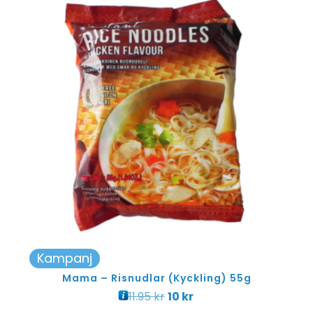
Kampanj
Mama – Risnudlar (Kyckling) 55g
11.95
kr
10
kr