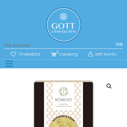
Sök
0
Önskelista
Varukorg
Mitt Konto