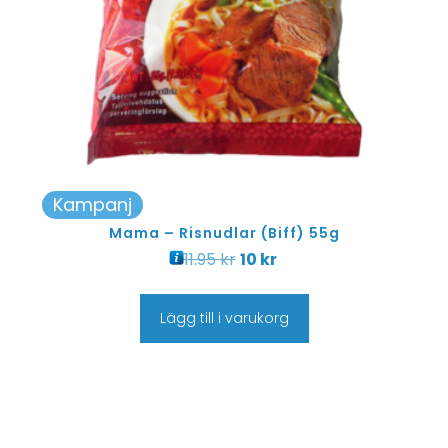
Kampanj
Mama – Risnudlar (Biff) 55g
11.95
kr
10
kr
Lägg till i varukorg