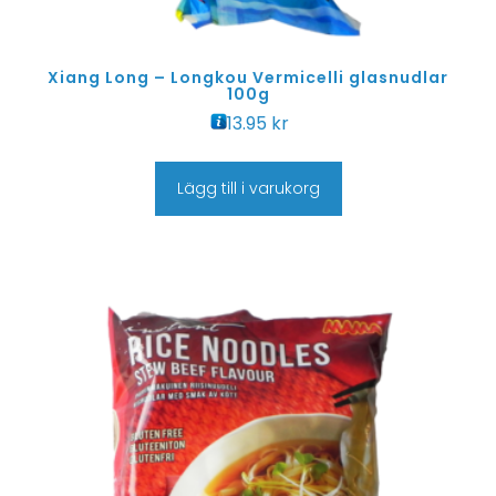
Xiang Long – Longkou Vermicelli glasnudlar
100g
13.95
kr
Lägg till i varukorg