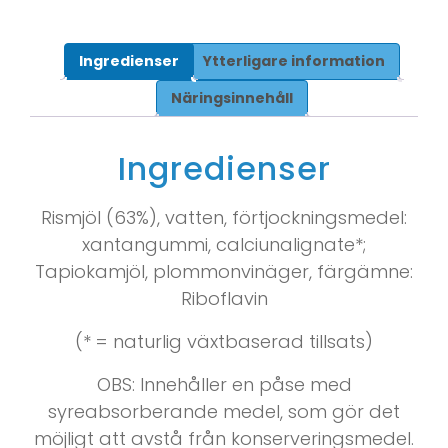
Ingredienser
Ytterligare information
Näringsinnehåll
Ingredienser
Rismjöl (63%), vatten, förtjockningsmedel:
xantangummi, calciunalignate*;
Tapiokamjöl, plommonvinäger, färgämne:
Riboflavin
(* = naturlig växtbaserad tillsats)
OBS: Innehåller en påse med
syreabsorberande medel, som gör det
möjligt att avstå från konserveringsmedel.