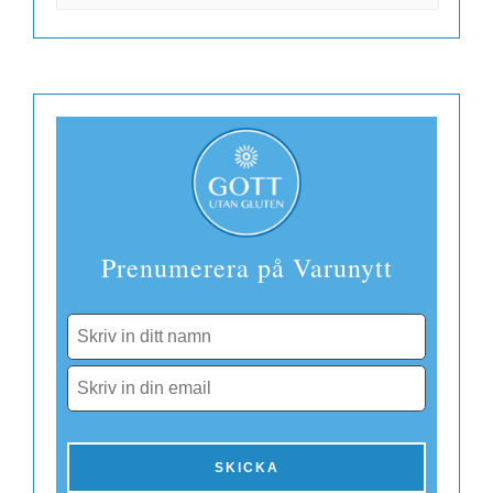
DKK
Danmark
EUR
Finland
Prenumerera på Varunytt