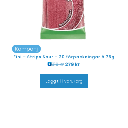
Kampanj
Fini – Strips Sour – 20 förpackningar á 75g
319
kr
279
kr
Lägg till i varukorg