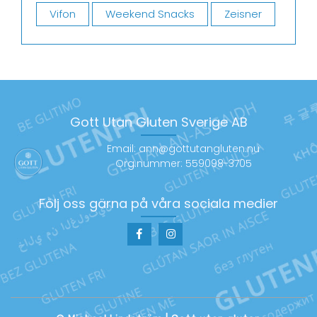
Vifon
Weekend Snacks
Zeisner
Gott Utan Gluten Sverige AB
Email: ann@gottutangluten.nu
Org.nummer: 559098-3705
Följ oss gärna på våra sociala medier