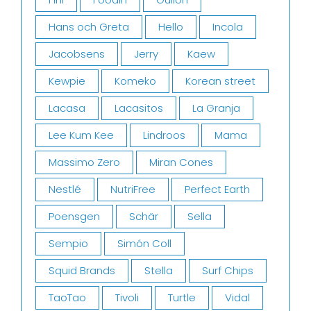
Hans och Greta
Hello
Incola
Jacobsens
Jerry
Kaew
Kewpie
Komeko
Korean street
Lacasa
Lacasitos
La Granja
Lee Kum Kee
Lindroos
Mama
Massimo Zero
Miran Cones
Nestlé
NutriFree
Perfect Earth
Poensgen
Schär
Sella
Sempio
Simón Coll
Squid Brands
Stella
Surf Chips
TaoTao
Tivoli
Turtle
Vidal