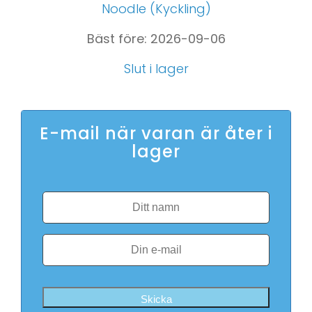
Noodle (Kyckling)
Bäst före: 2026-09-06
Slut i lager
E-mail när varan är åter i
lager
Skicka