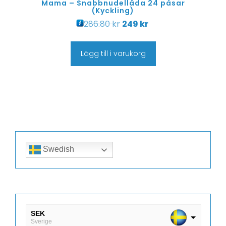
Mama – Snabbnudellåda 24 påsar
(Kyckling)
286.80
kr
249
kr
Lägg till i varukorg
Swedish
SEK
Sverige