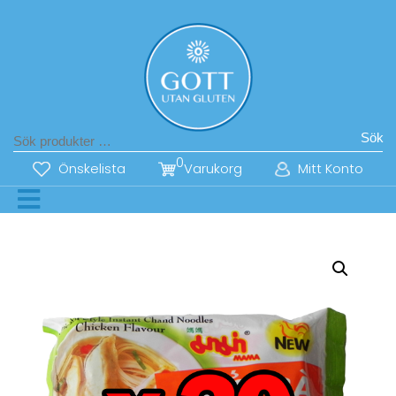
Sök
0
Önskelista
Varukorg
Mitt Konto