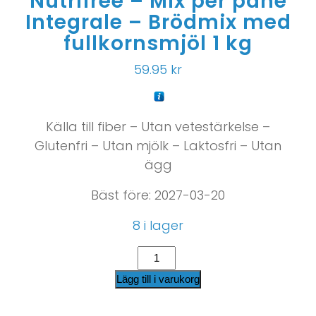
Nutrifree – Mix per pane
Integrale – Brödmix med
fullkornsmjöl 1 kg
59.95
kr
Källa till fiber – Utan vetestärkelse –
Glutenfri – Utan mjölk – Laktosfri – Utan
ägg
Bäst före: 2027-03-20
8 i lager
Lägg till i varukorg