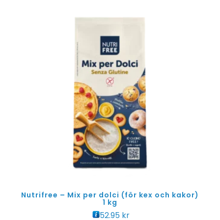
Nutrifree – Mix per dolci (för kex och kakor)
1 kg
52.95
kr