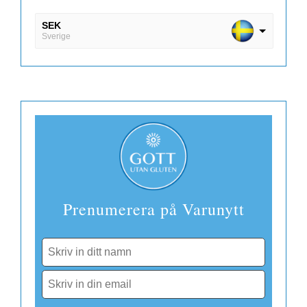
SEK
Sverige
DKK
Danmark
EUR
Finland
Prenumerera på Varunytt