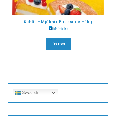
Schär – Mjölmix Patisserie – 1kg
59.95
kr
Läs mer
Swedish