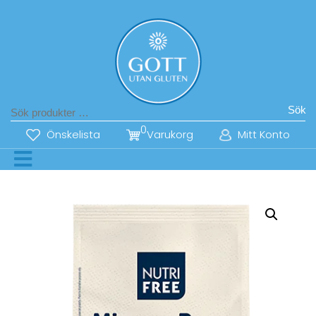
Sök
0
Önskelista
Varukorg
Mitt Konto