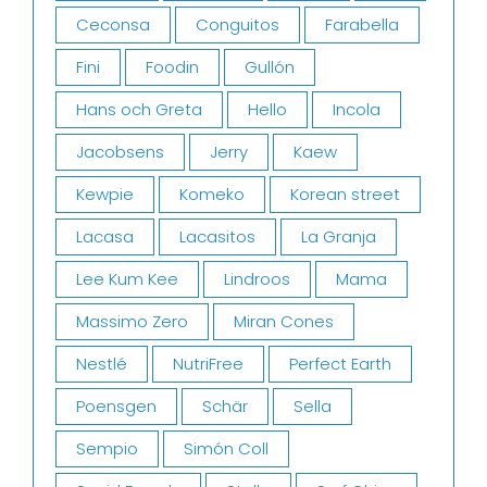
Ceconsa
Conguitos
Farabella
Fini
Foodin
Gullón
Hans och Greta
Hello
Incola
Jacobsens
Jerry
Kaew
Kewpie
Komeko
Korean street
Lacasa
Lacasitos
La Granja
Lee Kum Kee
Lindroos
Mama
Massimo Zero
Miran Cones
Nestlé
NutriFree
Perfect Earth
Poensgen
Schär
Sella
Sempio
Simón Coll