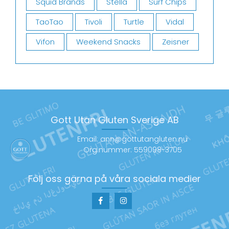
Squid Brands
Stella
Surf Chips
TaoTao
Tivoli
Turtle
Vidal
Vifon
Weekend Snacks
Zeisner
Gott Utan Gluten Sverige AB
Email: ann@gottutangluten.nu
Org.nummer: 559098-3705
Följ oss gärna på våra sociala medier