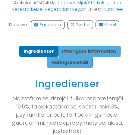
Artikelnr:
ADA040
Kategorier:
Mjöl/Stärkelse
,
Utan
vetestärkelse
,
Vegetarian/Vegan
Etikett:
NutriFree
Dela via:
Facebook
Twitter
Email
Ingredienser
Ytterligare information
Näringsinnehåll
Ingredienser
Majsstärkelse, rismjöl, fullkornsbovetemjöl
10,5%, tapiokastärkelse, socker, riskli 3%,
psylliumfibrer, salt, förtjockningsmedel:
guargummi, hydroxipropylmetylcellulosa;
jästextrakt.