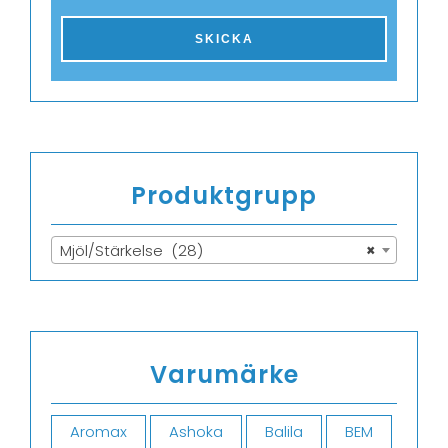
Produktgrupp
Mjöl/Stärkelse (28)
×
Varumärke
Aromax
Ashoka
Balila
BEM