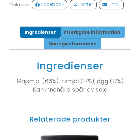
Dela via:
Facebook
Twitter
Email
Ingredienser
Ytterligare information
Näringsinformation
Ingredienser
Majsmjöl (66%), rismjöl (17%),
ägg
(17%)
Kan innehålla spår av
soja
Relaterade produkter