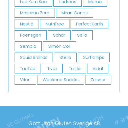
Lee Kum Kee
Lindroos
Mama
Massimo Zero
Miran Cones
Nestlé
NutriFree
Perfect Earth
Poensgen
Schär
Sella
Sempio
Simón Coll
Squid Brands
Stella
Surf Chips
TaoTao
Tivoli
Turtle
Vidal
Vifon
Weekend Snacks
Zeisner
Gott Utan Gluten Sverige AB