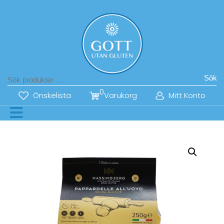
Sök
0
Önskelista
Varukorg
Mitt Konto