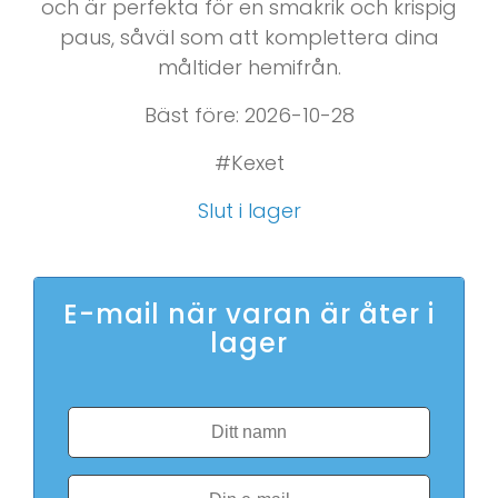
och är perfekta för en smakrik och krispig
paus, såväl som att komplettera dina
måltider hemifrån.
Bäst före: 2026-10-28
#Kexet
Slut i lager
E-mail när varan är åter i
lager