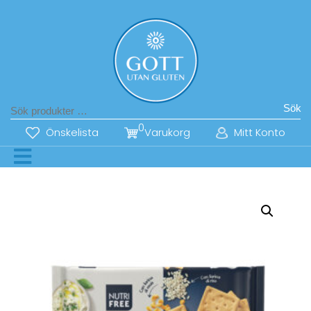
Sök
0
Önskelista
Varukorg
Mitt Konto