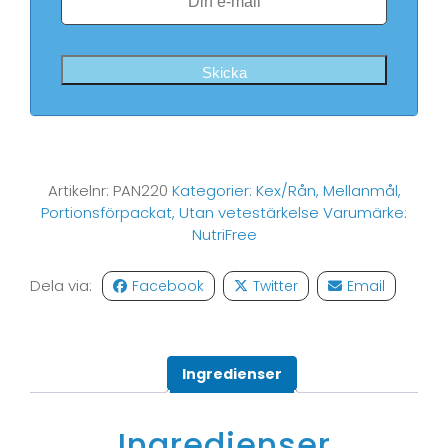
Skicka
Artikelnr:
PAN220
Kategorier:
Kex/Rån
,
Mellanmål
,
Portionsförpackat
,
Utan vetestärkelse
Varumärke:
NutriFree
Dela via:
Facebook
Twitter
Email
Ingredienser
Ingredienser