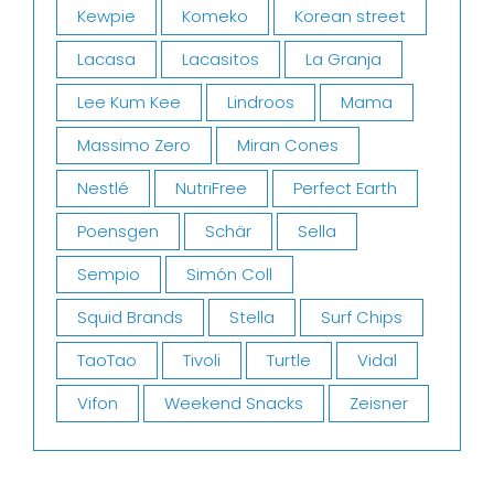
Kewpie
Komeko
Korean street
Lacasa
Lacasitos
La Granja
Lee Kum Kee
Lindroos
Mama
Massimo Zero
Miran Cones
Nestlé
NutriFree
Perfect Earth
Poensgen
Schär
Sella
Sempio
Simón Coll
Squid Brands
Stella
Surf Chips
TaoTao
Tivoli
Turtle
Vidal
Vifon
Weekend Snacks
Zeisner