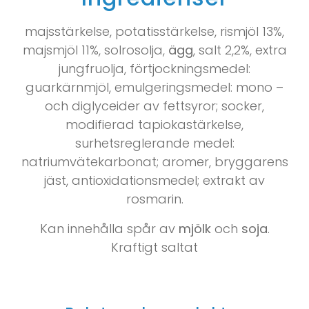
majsstärkelse, potatisstärkelse, rismjöl 13%,
majsmjöl 11%, solrosolja,
ägg
, salt 2,2%, extra
jungfruolja, förtjockningsmedel:
guarkärnmjöl, emulgeringsmedel: mono –
och diglyceider av fettsyror; socker,
modifierad tapiokastärkelse,
surhetsreglerande medel:
natriumvätekarbonat; aromer, bryggarens
jäst, antioxidationsmedel; extrakt av
rosmarin.
Kan innehålla spår av
mjölk
och
soja
.
Kraftigt saltat