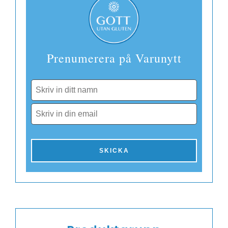
Prenumerera på Varunytt