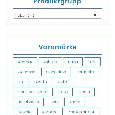
Produktgrupp
Kakor (71)
×
Varumärke
Aromax
Ashoka
Balila
BEM
Ceconsa
Conguitos
Farabella
Fini
Foodin
Gullón
Hans och Greta
Hello
Incola
Jacobsens
Jerry
Kaew
Kewpie
Komeko
Korean street