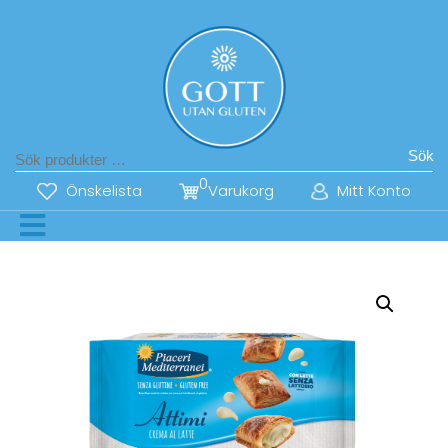
Sök
0
Önskelista
Varukorg
Mitt Konto