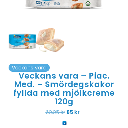
Veckans vara
Veckans vara – Piac.
Med. – Smördegskakor
fyllda med mjölkcreme
120g
69.95
kr
65
kr