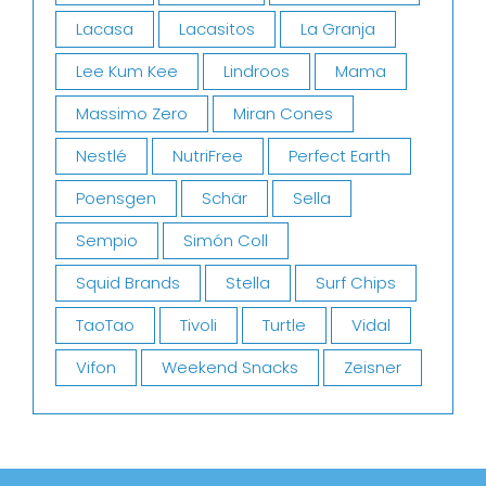
Lacasa
Lacasitos
La Granja
Lee Kum Kee
Lindroos
Mama
Massimo Zero
Miran Cones
Nestlé
NutriFree
Perfect Earth
Poensgen
Schär
Sella
Sempio
Simón Coll
Squid Brands
Stella
Surf Chips
TaoTao
Tivoli
Turtle
Vidal
Vifon
Weekend Snacks
Zeisner