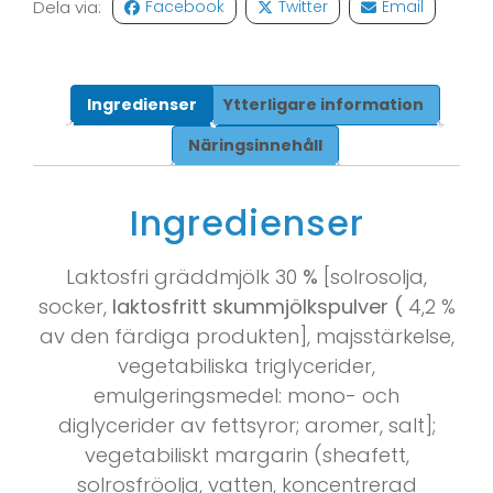
Dela via:
Facebook
Twitter
Email
Ingredienser
Ytterligare information
Näringsinnehåll
Ingredienser
Laktosfri gräddmjölk 30
%
[solrosolja,
socker,
laktosfritt skummjölkspulver
(
4,2 %
av den färdiga produkten],
majsstärkelse
,
vegetabiliska triglycerider,
emulgeringsmedel: mono- och
diglycerider av fettsyror; aromer, salt];
vegetabiliskt margarin (sheafett,
solrosfröolja, vatten, koncentrerad