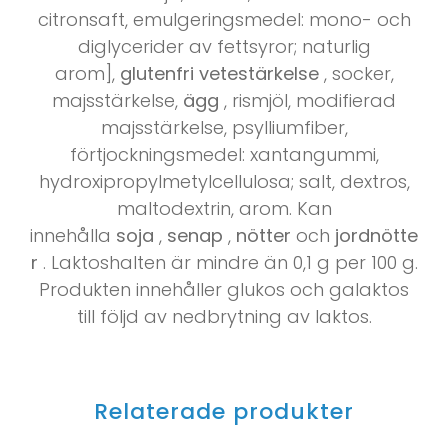
citronsaft, emulgeringsmedel: mono- och
diglycerider av fettsyror; naturlig
arom],
glutenfri
vetestärkelse
, socker,
majsstärkelse,
ägg
, rismjöl, modifierad
majsstärkelse, psylliumfiber,
förtjockningsmedel: xantangummi,
hydroxipropylmetylcellulosa; salt, dextros,
maltodextrin, arom. Kan
innehålla
soja
,
senap
,
nötter
och
jordnötte
r
. Laktoshalten är mindre än 0,1 g per 100 g.
Produkten innehåller glukos och galaktos
till följd av nedbrytning av laktos.
Relaterade produkter