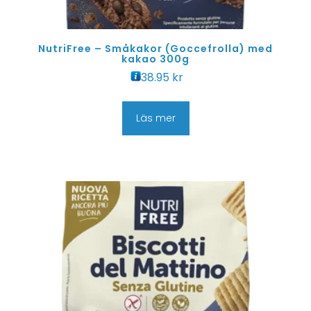
NutriFree – Småkakor (Goccefrolla) med
kakao 300g
38.95
kr
Läs mer