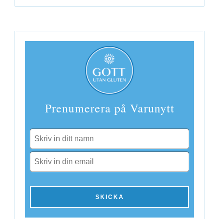
DKK
Danmark
EUR
Finland
Prenumerera på Varunytt