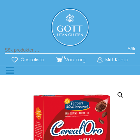
Sök
0
Önskelista
Varukorg
Mitt Konto