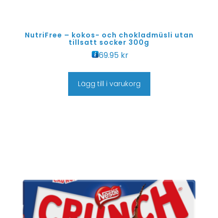
NutriFree – kokos- och chokladmüsli utan
tillsatt socker 300g
69.95
kr
Lägg till i varukorg