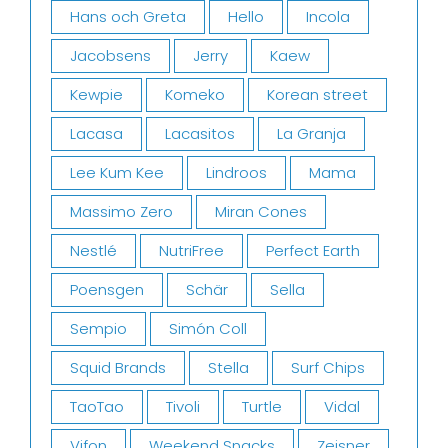
Hans och Greta
Hello
Incola
Jacobsens
Jerry
Kaew
Kewpie
Komeko
Korean street
Lacasa
Lacasitos
La Granja
Lee Kum Kee
Lindroos
Mama
Massimo Zero
Miran Cones
Nestlé
NutriFree
Perfect Earth
Poensgen
Schär
Sella
Sempio
Simón Coll
Squid Brands
Stella
Surf Chips
TaoTao
Tivoli
Turtle
Vidal
Vifon
Weekend Snacks
Zeisner