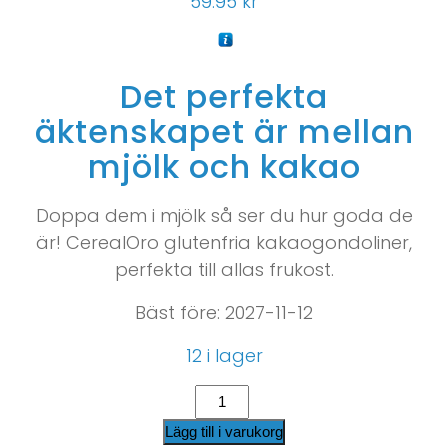
59.95
kr
Det perfekta
äktenskapet är mellan
mjölk och kakao
Doppa dem i mjölk så ser du hur goda de
är! CerealOro glutenfria kakaogondoliner,
perfekta till allas frukost.
Bäst före: 2027-11-12
12 i lager
Lägg till i varukorg