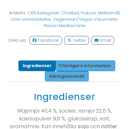
Artikelnr:
C011
Kategorier:
Choklad
,
Frukost
,
Mellanmål
,
Utan vetestärkelse
,
Vegetarian/Vegan
Varumärke:
Piaceri Mediterranei
Dela via:
Facebook
Twitter
Email
Ingredienser
Ytterligare information
Näringsinnehåll
Ingredienser
Majsmjöl 40,4 %, socker, rismjöl 22,6 %,
kakaopulver 9,8 %, glukossirap, salt,
aromämne. Kan innehålla
soja
och
nötter
.