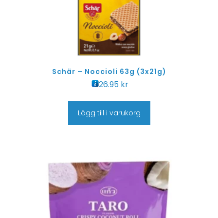
Schär – Noccioli 63g (3x21g)
26.95
kr
Lägg till i varukorg