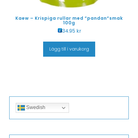
Kaew – Krispiga rullar med ”pandan”smak
100g
34.95
kr
Lägg till i varukorg
Swedish