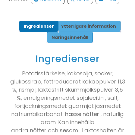
Ingredienser
Ytterligare information
Näringsinnehåll
Ingredienser
Potatisstärkelse, kokosolja, socker,
glukossirap, fettreducerat kakaopulver 11,3
%, rismjöl, laktosfritt
skummjölkspulver 3,5
%,
emulgeringsmedel:
sojalecitin
; salt,
förtjockningsmedel: guarmjöl; jäsmedel:
natriumbikarbonat;
hasselnötter
, naturlig
arom. Kan innehålla
andra
nötter
och
sesam
. Laktoshalten är