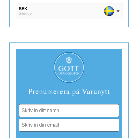
SEK
Sverige
DKK
Danmark
EUR
Finland
Prenumerera på Varunytt