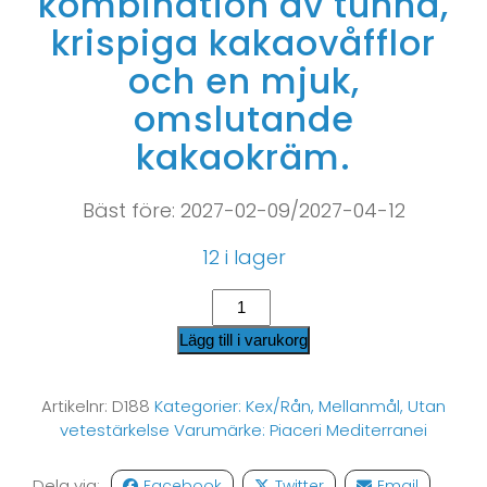
kombination av tunna,
krispiga kakaovåfflor
och en mjuk,
omslutande
kakaokräm.
Bäst före: 2027-02-09/2027-04-12
12 i lager
Lägg till i varukorg
Artikelnr:
D188
Kategorier:
Kex/Rån
,
Mellanmål
,
Utan
vetestärkelse
Varumärke:
Piaceri Mediterranei
Dela via:
Facebook
Twitter
Email