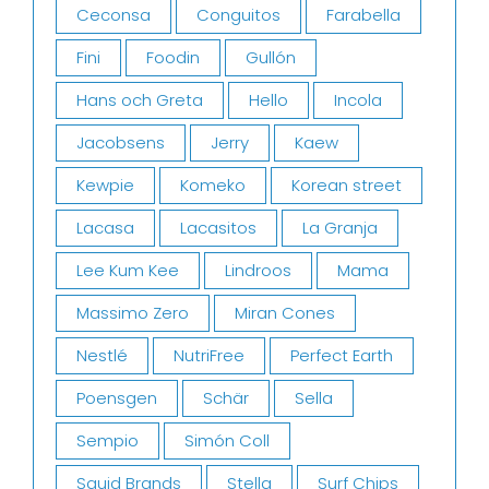
Ceconsa
Conguitos
Farabella
Fini
Foodin
Gullón
Hans och Greta
Hello
Incola
Jacobsens
Jerry
Kaew
Kewpie
Komeko
Korean street
Lacasa
Lacasitos
La Granja
Lee Kum Kee
Lindroos
Mama
Massimo Zero
Miran Cones
Nestlé
NutriFree
Perfect Earth
Poensgen
Schär
Sella
Sempio
Simón Coll
Squid Brands
Stella
Surf Chips