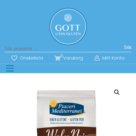
Sök
0
Önskelista
Varukorg
Mitt Konto