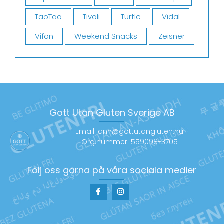
TaoTao
Tivoli
Turtle
Vidal
Vifon
Weekend Snacks
Zeisner
Gott Utan Gluten Sverige AB
Email: ann@gottutangluten.nu
Org.nummer: 559098-3705
Följ oss gärna på våra sociala medier