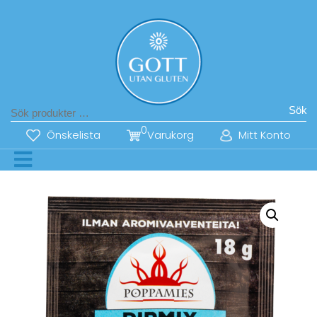
Sök
0
Önskelista
Varukorg
Mitt Konto