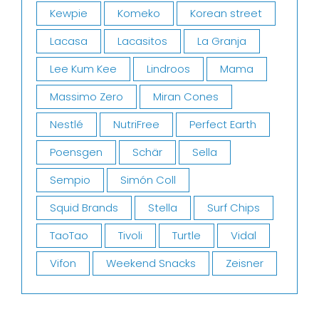
Kewpie
Komeko
Korean street
Lacasa
Lacasitos
La Granja
Lee Kum Kee
Lindroos
Mama
Massimo Zero
Miran Cones
Nestlé
NutriFree
Perfect Earth
Poensgen
Schär
Sella
Sempio
Simón Coll
Squid Brands
Stella
Surf Chips
TaoTao
Tivoli
Turtle
Vidal
Vifon
Weekend Snacks
Zeisner