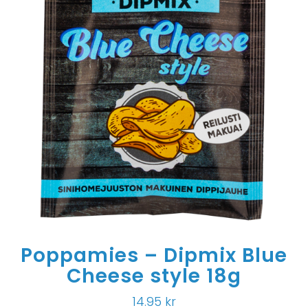
Poppamies – Dipmix Blue
Cheese style 18g
14.95
kr