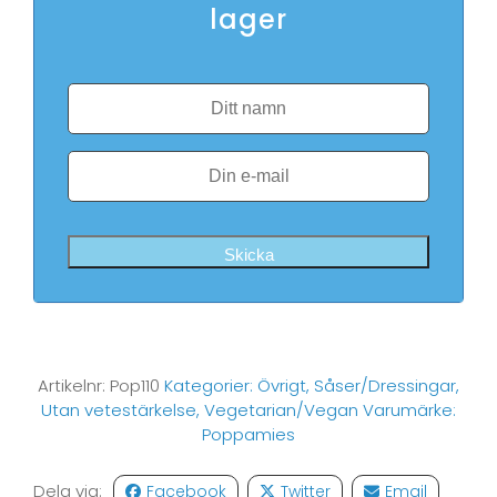
lager
Skicka
Artikelnr:
Pop110
Kategorier:
Övrigt
,
Såser/Dressingar
,
Utan vetestärkelse
,
Vegetarian/Vegan
Varumärke:
Poppamies
Dela via:
Facebook
Twitter
Email