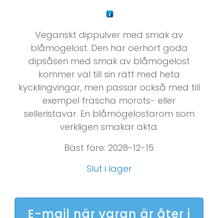
Veganskt dippulver med smak av
blåmögelost. Den här oerhört goda
dipsåsen med smak av blåmögelost
kommer väl till sin rätt med heta
kycklingvingar, men passar också med till
exempel fräscha morots- eller
selleristavar. En blåmögelostarom som
verkligen smakar äkta.
Bäst före: 2028-12-15
Slut i lager
E-mail när varan är åter i