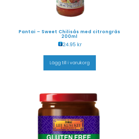
Pantai – Sweet Chilisås med citrongräs
200ml
24.95
kr
Lägg till i varukorg