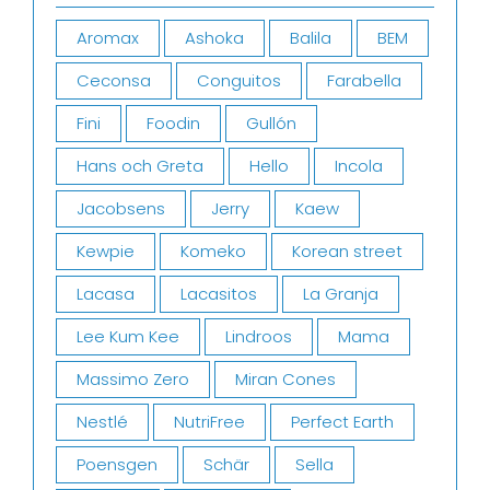
Aromax
Ashoka
Balila
BEM
Ceconsa
Conguitos
Farabella
Fini
Foodin
Gullón
Hans och Greta
Hello
Incola
Jacobsens
Jerry
Kaew
Kewpie
Komeko
Korean street
Lacasa
Lacasitos
La Granja
Lee Kum Kee
Lindroos
Mama
Massimo Zero
Miran Cones
Nestlé
NutriFree
Perfect Earth
Poensgen
Schär
Sella