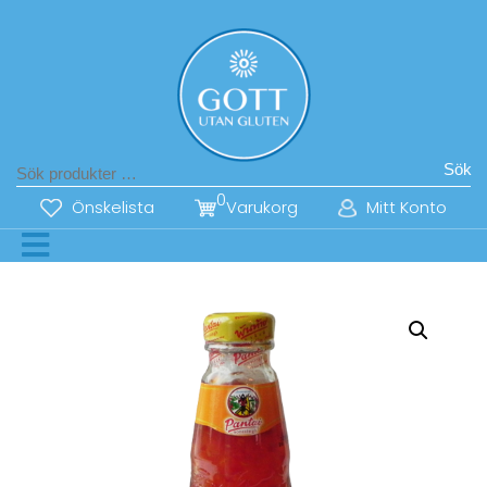
Sök
0
Önskelista
Varukorg
Mitt Konto