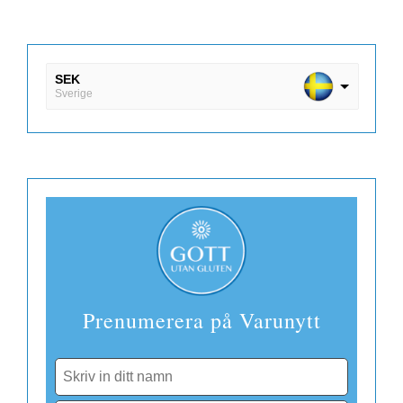
SEK
Sverige
DKK
Danmark
EUR
Finland
Prenumerera på Varunytt