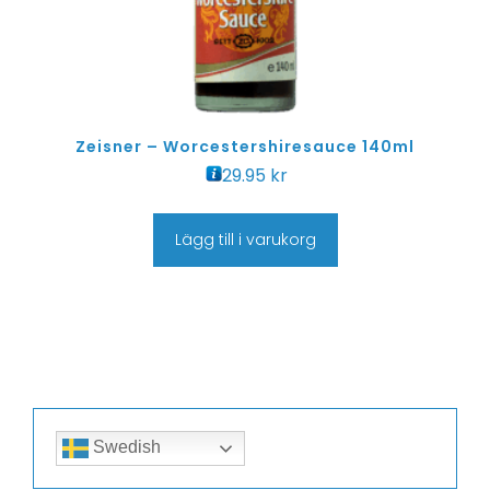
Zeisner – Worcestershiresauce 140ml
29.95
kr
Lägg till i varukorg
Swedish