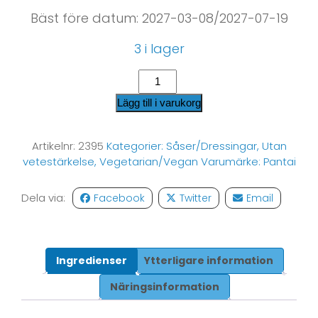
Bäst före datum: 2027-03-08/2027-07-19
3 i lager
Lägg till i varukorg
Artikelnr:
2395
Kategorier:
Såser/Dressingar
,
Utan
vetestärkelse
,
Vegetarian/Vegan
Varumärke:
Pantai
Dela via:
Facebook
Twitter
Email
Ingredienser
Ytterligare information
Näringsinformation