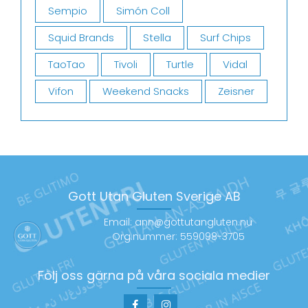
Sempio
Simón Coll
Squid Brands
Stella
Surf Chips
TaoTao
Tivoli
Turtle
Vidal
Vifon
Weekend Snacks
Zeisner
Gott Utan Gluten Sverige AB
Email: ann@gottutangluten.nu
Org.nummer: 559098-3705
Följ oss gärna på våra sociala medier