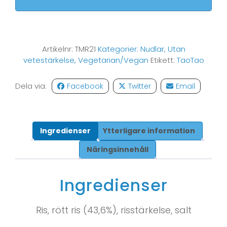
Artikelnr:
TMR21
Kategorier:
Nudlar
,
Utan
vetestärkelse
,
Vegetarian/Vegan
Etikett:
TaoTao
Dela via:
Facebook
Twitter
Email
Ingredienser
Ytterligare information
Näringsinnehåll
Ingredienser
Ris, rött ris (43,6%), risstärkelse, salt