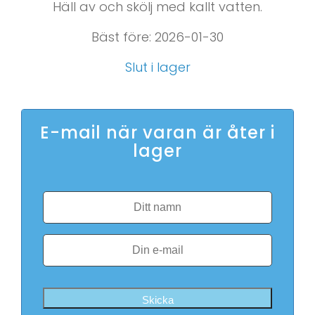
Häll av och skölj med kallt vatten.
Bäst före: 2026-01-30
Slut i lager
E-mail när varan är åter i
lager
Skicka