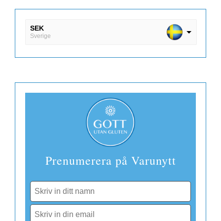
SEK
Sverige
DKK
Danmark
EUR
Finland
Prenumerera på Varunytt