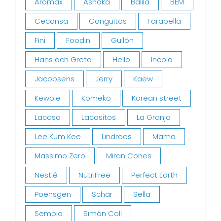
Aromax
Ashoka
Balila
BEM
Ceconsa
Conguitos
Farabella
Fini
Foodin
Gullón
Hans och Greta
Hello
Incola
Jacobsens
Jerry
Kaew
Kewpie
Komeko
Korean street
Lacasa
Lacasitos
La Granja
Lee Kum Kee
Lindroos
Mama
Massimo Zero
Miran Cones
Nestlé
NutriFree
Perfect Earth
Poensgen
Schär
Sella
Sempio
Simón Coll