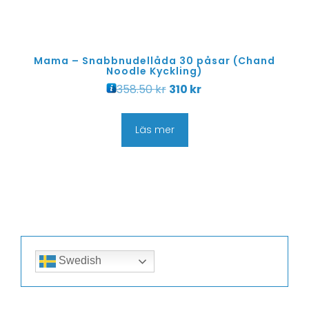
Mama – Snabbnudellåda 30 påsar (Chand
Noodle Kyckling)
358.50
kr
310
kr
Läs mer
Swedish