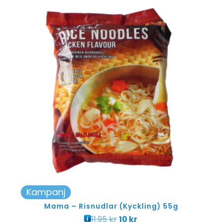
Kampanj
Mama – Risnudlar (Kyckling) 55g
11.95
kr
10
kr