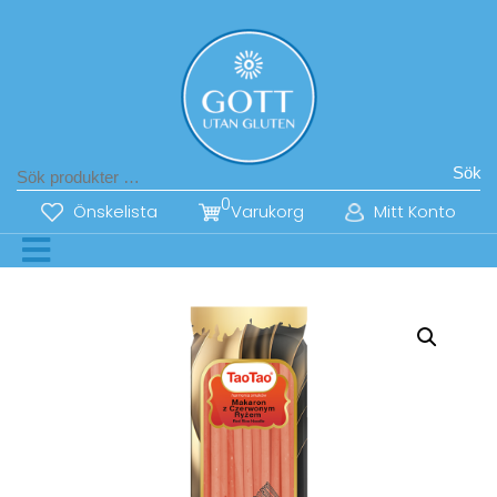
Sök
0
Önskelista
Varukorg
Mitt Konto