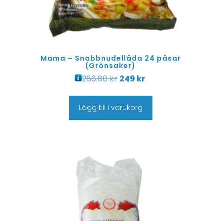
Mama – Snabbnudellåda 24 påsar
(Grönsaker)
286.80
kr
249
kr
Lägg till i varukorg