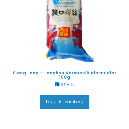
Xiang Long – Longkou Vermicelli glasnudlar
100g
13.95
kr
Lägg till i varukorg