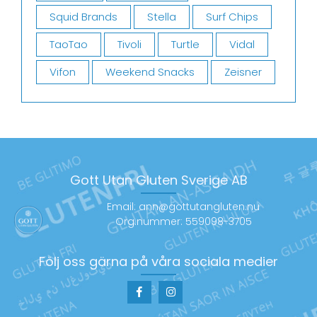
Squid Brands
Stella
Surf Chips
TaoTao
Tivoli
Turtle
Vidal
Vifon
Weekend Snacks
Zeisner
Gott Utan Gluten Sverige AB
Email: ann@gottutangluten.nu
Org.nummer: 559098-3705
Följ oss gärna på våra sociala medier