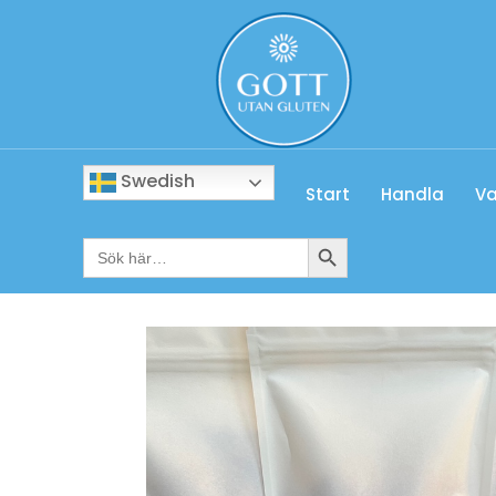
Swedish
Start
Handla
Va
Sökknapp
Sök
efter: