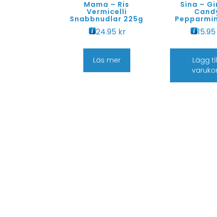
Mama – Ris
Sina – G
Vermicelli
Cand
Snabbnudlar 225g
Pepparmin
24.95
kr
15.9
Läs mer
Lägg till
varuko