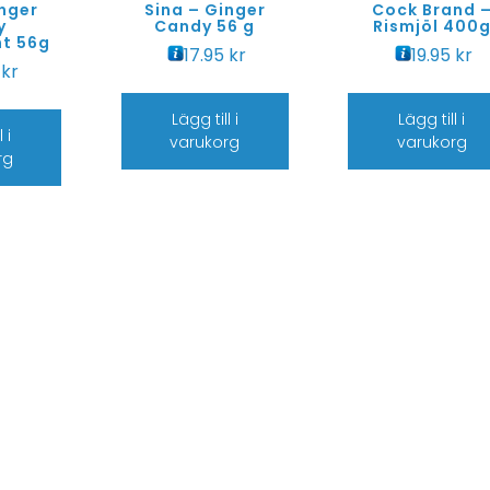
inger
Sina – Ginger
Cock Brand 
y
Candy 56 g
Rismjöl 400
t 56g
17.95
kr
19.95
kr
5
kr
Lägg till i
Lägg till i
 i
varukorg
varukorg
rg