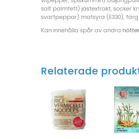
vitpepper, spiskummin) buljongpulve
salt palmfett) jästextrakt, socker 
svartpeppar) matsyra (E330), färg 
Kan innehålla spår av andra
nötte
Relaterade produk