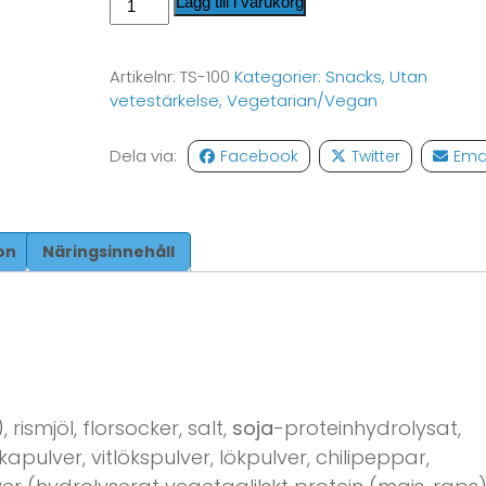
Lägg till i varukorg
Artikelnr:
TS-100
Kategorier:
Snacks
,
Utan
vetestärkelse
,
Vegetarian/Vegan
Dela via:
Facebook
Twitter
Ema
on
Näringsinnehåll
, rismjöl, florsocker, salt,
soja
-proteinhydrolysat,
apulver, vitlökspulver, lökpulver, chilipeppar,