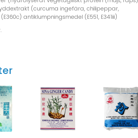
r (hydrolyserat vegetaglilskt protein (majs, raps
kryddextrakt (curcuma ingefära, chilipeppar,
(E360c) antiklumpningsmedel (E551, E341iii)
r
.
ter