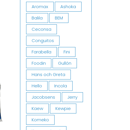
)
Aromax
Ashoka
Balila
BEM
Ceconsa
Conguitos
Farabella
Fini
Foodin
Gullón
Hans och Greta
Hello
Incola
Jacobsens
Jerry
Kaew
Kewpie
Komeko