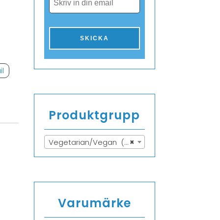
il
Produktgrupp
Vegetarian/Vegan (216)
×
Varumärke