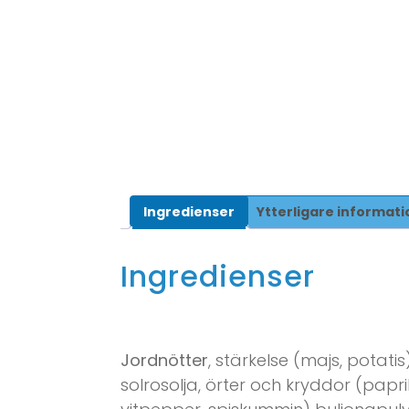
Ingredienser
Ytterligare informati
Ingredienser
Jordnötter
, stärkelse (majs, potatis)
solrosolja, örter och kryddor (paprik