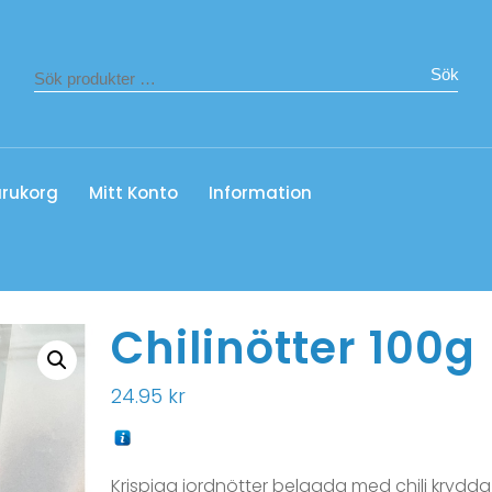
Sök
rukorg
Mitt Konto
Information
Chilinötter 100g
24.95
kr
Krispiga jordnötter belagda med chili krydda