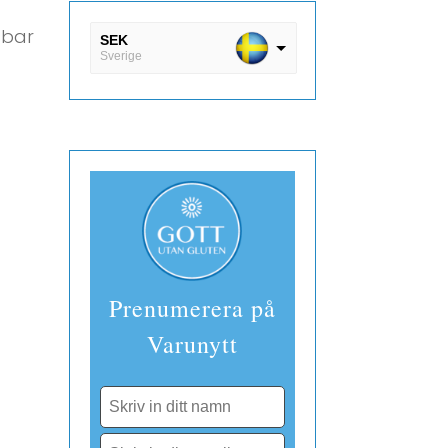
sbar
SEK
Sverige
DKK
Danmark
EUR
Finland
Prenumerera på
Varunytt