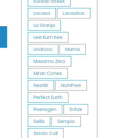
Korean street
–
g
Lacasa
Lacasitos
La Granja
Lee Kum Kee
Lindroos
Mama
Massimo Zero
Miran Cones
Nestlé
NutriFree
Perfect Earth
Poensgen
Schär
Sella
Sempio
Simón Coll