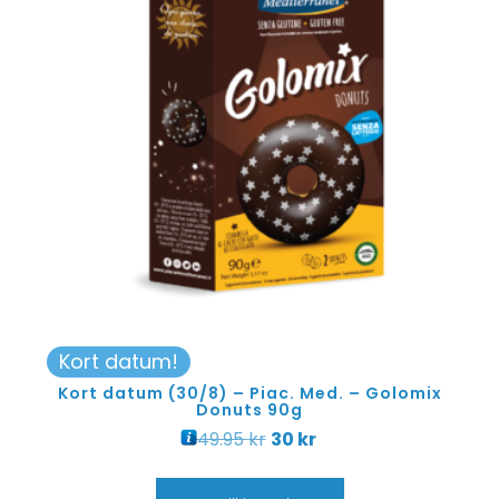
Kort datum!
Kort datum (30/8) – Piac. Med. – Golomix
Donuts 90g
49.95
kr
30
kr