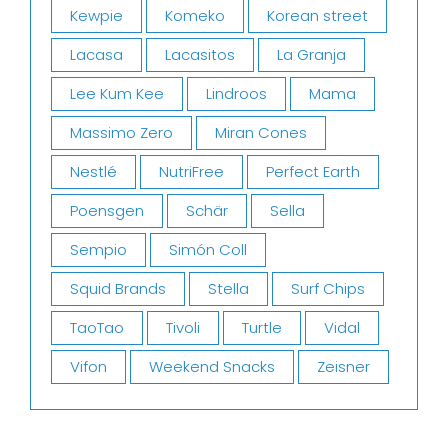
Kewpie
Komeko
Korean street
Lacasa
Lacasitos
La Granja
Lee Kum Kee
Lindroos
Mama
Massimo Zero
Miran Cones
Nestlé
NutriFree
Perfect Earth
Poensgen
Schär
Sella
Sempio
Simón Coll
Squid Brands
Stella
Surf Chips
TaoTao
Tivoli
Turtle
Vidal
Vifon
Weekend Snacks
Zeisner