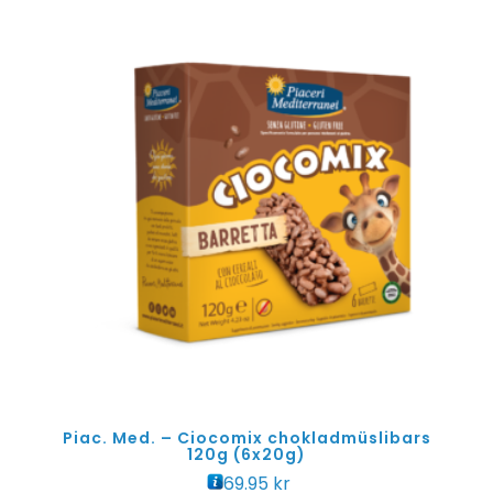
Piac. Med. – Ciocomix chokladmüslibars
120g (6x20g)
69.95
kr