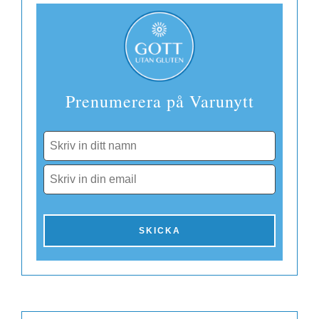
Prenumerera på Varunytt