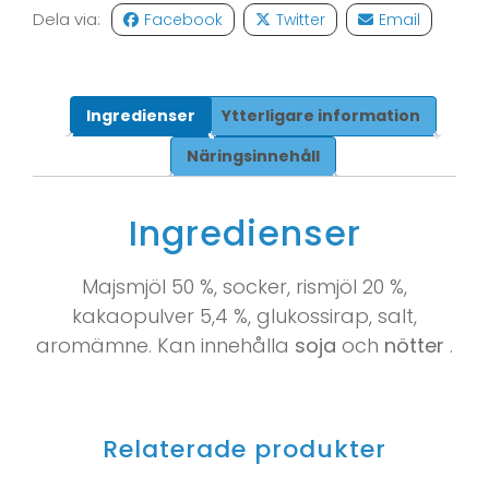
Dela via:
Facebook
Twitter
Email
Ingredienser
Ytterligare information
Näringsinnehåll
Ingredienser
Majsmjöl 50 %, socker, rismjöl 20 %,
kakaopulver 5,4 %, glukossirap, salt,
aromämne. Kan innehålla
soja
och
nötter
.
Relaterade produkter