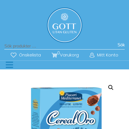
Sök
0
Önskelista
Varukorg
Mitt Konto