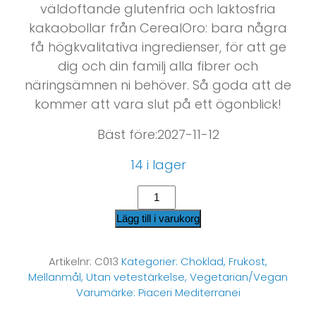
väldoftande glutenfria och laktosfria
kakaobollar från CerealOro: bara några
få högkvalitativa ingredienser, för att ge
dig och din familj alla fibrer och
näringsämnen ni behöver. Så goda att de
kommer att vara slut på ett ögonblick!
Bäst före:2027-11-12
14 i lager
Lägg till i varukorg
Artikelnr:
C013
Kategorier:
Choklad
,
Frukost
,
Mellanmål
,
Utan vetestärkelse
,
Vegetarian/Vegan
Varumärke:
Piaceri Mediterranei